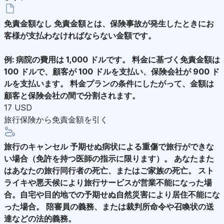
免責金額なし
免責金額とは、保険事故が発生したときにお
客様が支払わなければならない金額です。
例: 病院の費用は 1,000 ドルです。 料金に基づく免責金額は
100 ドルで、顧客が 100 ドルを支払い、保険会社が 900 ド
ルを支払います。 料金プランの条件にしたがって、金額は
顧客と保険会社の間で分割されます。
17 USD
旅行保険から免責金額を引く
旅行のキャンセル
予期せぬ病状による重傷で旅行ができな
い場合（免許を持つ医師の指示に限ります）。 あなたまた
はあなたの旅行同行者の死亡、またはご家族の死亡。 スト
ライキや悪天候により旅行サービスが営業不能になった場
合。自宅や目的地での予期せぬ自然災害により居住不能にな
った場合。 陪審員の義務、または裁判所命令や召喚状の送
達などの法的義務。