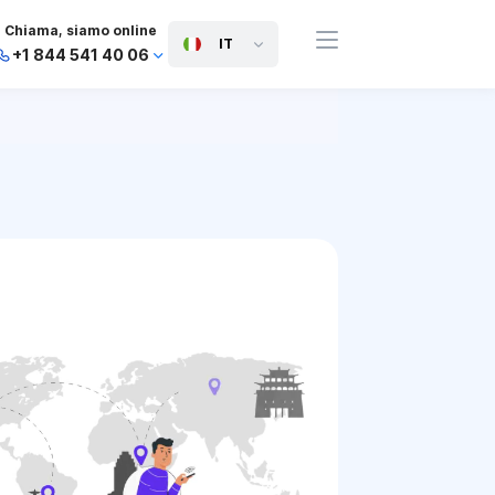
Chiama, siamo online
IT
+1 844 541 40 06
+44 745 814 94 06
+63 454 971 091
+91 117 127 95 45
+81 505 050 88 06
+971 800 032 00
10