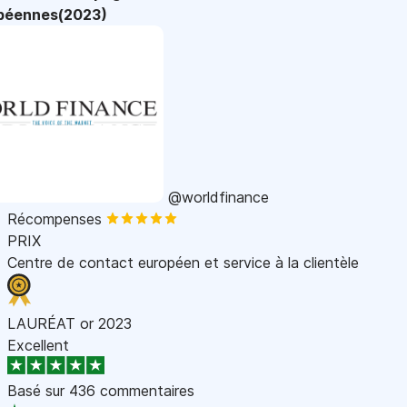
péennes(2023)
@worldfinance
Récompenses
PRIX
Centre de contact européen et service à la clientèle
LAURÉAT or 2023
Excellent
Basé sur
436 commentaires