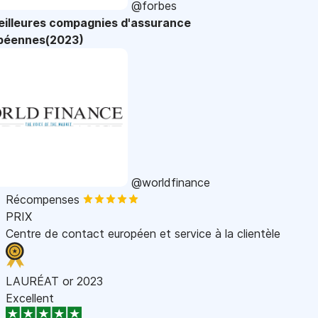
@forbes
eilleures compagnies d'assurance
péennes(2023)
@worldfinance
Récompenses
PRIX
Centre de contact européen et service à la clientèle
LAURÉAT or 2023
Excellent