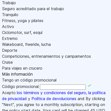
Trabajo
Seguro acreditado para el trabajo
Tranquilo
Fitness, yoga y pilates
Activo
Ciclomotor, surf, esquí
Extremo
Wakeboard, freeride, lucha
Deporte
Competiciones, entrenamientos y campamentos
Cruise
Para viajes en crucero
Más información
Tengo un código promocional
Código promocional
Acepto
los términos y condiciones del seguro
,
la política
de privacidad
y
Política de devoluciones
and By clicking
"Next", you agree to a monthly subscription, starting on
the policy start date. Your card will be charged
45
USD