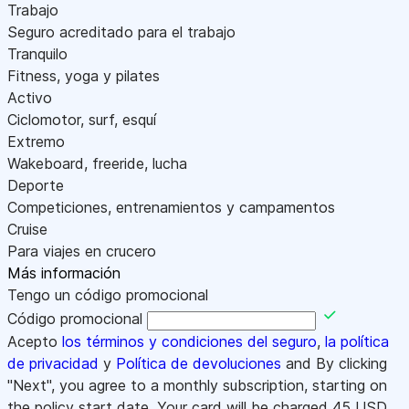
Trabajo
Seguro acreditado para el trabajo
Tranquilo
Fitness, yoga y pilates
Activo
Ciclomotor, surf, esquí
Extremo
Wakeboard, freeride, lucha
Deporte
Competiciones, entrenamientos y campamentos
Cruise
Para viajes en crucero
Más información
Tengo un código promocional
Código promocional
Acepto
los términos y condiciones del seguro
,
la política
de privacidad
y
Política de devoluciones
and By clicking
"Next", you agree to a monthly subscription, starting on
the policy start date. Your card will be charged
45
USD