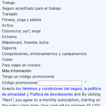
Trabajo
Seguro acreditado para el trabajo
Tranquilo
Fitness, yoga y pilates
Activo
Ciclomotor, surf, esquí
Extremo
Wakeboard, freeride, lucha
Deporte
Competiciones, entrenamientos y campamentos
Cruise
Para viajes en crucero
Más información
Tengo un código promocional
Código promocional
Acepto
los términos y condiciones del seguro
,
la política
de privacidad
y
Política de devoluciones
and By clicking
"Next", you agree to a monthly subscription, starting on
the policy start date. Your card will be charged
45
USD