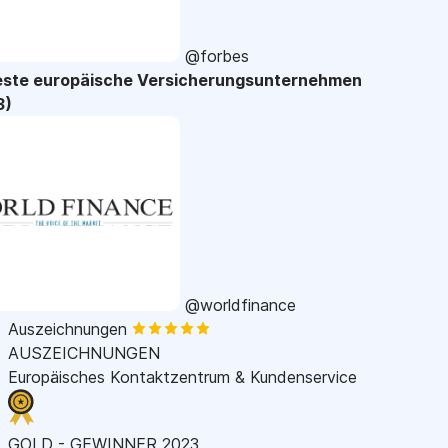
@forbes
este europäische Versicherungsunternehmen
3)
@worldfinance
Auszeichnungen
AUSZEICHNUNGEN
Europäisches Kontaktzentrum & Kundenservice
GOLD - GEWINNER 2023