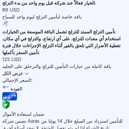
الخيار فعالاً عند شرائه قبل يوم واحد من بدء التزلج.
89 USD
باقة خاصة لتأمين التزلج ليوم واحد للسياح
تأمين التزلج الممتد للتزلج
تشمل الباقة الموسعة من الخيارات
استخدام أي معدات للتزلج، على أي ارتفاع، والتزلج في أي مكان.
تغطية الأضرار التي تلحق بالغير أثناء التزلج. الإجراءات خلال فترة
تأمين السفر بأكملها.
125 USD
باقة كاملة من خيارات التأمين للتزلج والتزحلق على الجليد
عرض الكل
السعر الإجمالي:
العودة
ادفع
ضمان استعادة الأموال
تضمن شركة Auras للتأمين استرداد من المبلغ خلال 14 يومًا من
تاريخ الشراء إذا لم يتم تفعيل الوثيقة. لا توجد أسئلة أخرى.