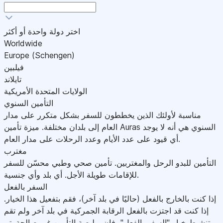
اختر دولة واحدة أو أكثر
Worldwide
Europe (Schengen)
فيلبين
تايلاند
الولايات المتحدة الأمريكية
التأمين السنوي
مناسبة لأولئك الذين يخططون للسفر بشكل متكرر على مدار
العام إلى بلدان مختلفة. ميزة تأمين Auras السنوي هي أنه لا يوجد
أي قيود على عدد الأيام وعدد الرحلات على مدار العام.
مغترب
التأمين للبدو الرحل والمغتربين. تأمين صحي وطبي محسّن للسفر
للإقامات طويلة الأجل. أي بلد وأي جنسية.
السفر بالفعل
إذا كنت بالخارج بالفعل (حاليًا في بلد آخر)، فقم بتفعيل هذا الخيار.
إذا كنت قد اجتزت بالفعل الرقابة الجمركية في بلد آخر ولم تقم
بتنشيط خيار "السفر بالفعل"، فإن بوليصة التأمين غير صالحة.يتم