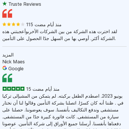
Truste Reviews
115 منذ أيام مضت
لقد اخترت هذه الشركة من بين الشركات الأخرىوأعجبتني هذه
الشركة أكثر. أوصي بها من السهل جدًا الحصول على التأمين.
المزيد
Nick Maes
Google
15 منذ أيام مضت
يونيو 2023. اصطدم الطفل بركبته. لم يتمكن من المشيإلى تركيا
في . ظننا أنه كان كسرًا. اتصلنا بشركة التأمين وقالوا لنا أن نختار
مستشفى وندفع التكاليف بأنفسنا. سوف يعوضوننا. حصلنا على
سيارة من المستشفى. كانت فاتورة كبيرة جدًا من المستشفى.
دفعناها بأنفسنا. أرسلنا جميع الأوراق إلى شركة التأمين. عوضونا