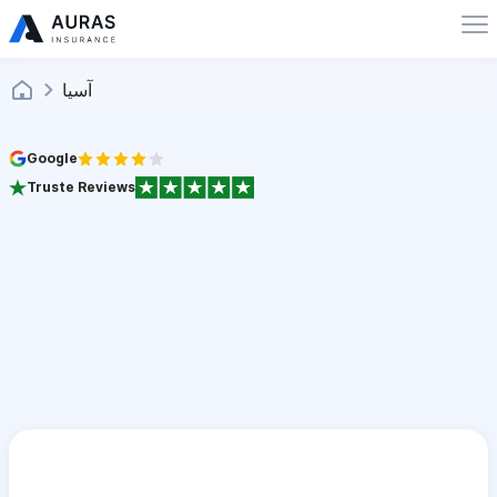
آسيا
Google
Truste Reviews