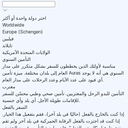
اختر دولة واحدة أو أكثر
Worldwide
Europe (Schengen)
فيلبين
تايلاند
الولايات المتحدة الأمريكية
التأمين السنوي
مناسبة لأولئك الذين يخططون للسفر بشكل متكرر على مدار
العام إلى بلدان مختلفة. ميزة تأمين Auras السنوي هي أنه لا يوجد
أي قيود على عدد الأيام وعدد الرحلات على مدار العام.
مغترب
التأمين للبدو الرحل والمغتربين. تأمين صحي وطبي محسّن للسفر
للإقامات طويلة الأجل. أي بلد وأي جنسية.
السفر بالفعل
إذا كنت بالخارج بالفعل (حاليًا في بلد آخر)، فقم بتفعيل هذا الخيار.
إذا كنت قد اجتزت بالفعل الرقابة الجمركية في بلد آخر ولم تقم
بتنشيط خيار "السفر بالفعل"، فإن بوليصة التأمين غير صالحة.يتم