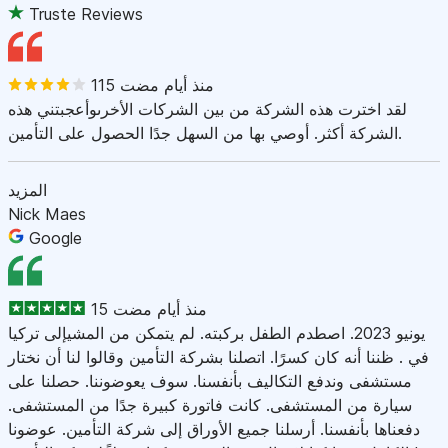
Truste Reviews
115 منذ أيام مضت
لقد اخترت هذه الشركة من بين الشركات الأخرىوأعجبتني هذه
الشركة أكثر. أوصي بها من السهل جدًا الحصول على التأمين.
المزيد
Nick Maes
Google
15 منذ أيام مضت
يونيو 2023. اصطدم الطفل بركبته. لم يتمكن من المشيإلى تركيا
في . ظننا أنه كان كسرًا. اتصلنا بشركة التأمين وقالوا لنا أن نختار
مستشفى وندفع التكاليف بأنفسنا. سوف يعوضوننا. حصلنا على
سيارة من المستشفى. كانت فاتورة كبيرة جدًا من المستشفى.
دفعناها بأنفسنا. أرسلنا جميع الأوراق إلى شركة التأمين. عوضونا