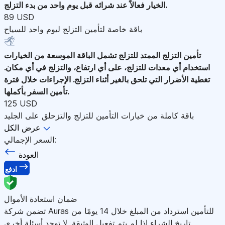
الخيار فعالاً عند شرائه قبل يوم واحد من بدء التزلج.
89 USD
باقة خاصة لتأمين التزلج ليوم واحد للسياح
تأمين التزلج الممتد للتزلج
تشمل الباقة الموسعة من الخيارات
استخدام أي معدات للتزلج، على أي ارتفاع، والتزلج في أي مكان.
تغطية الأضرار التي تلحق بالغير أثناء التزلج. الإجراءات خلال فترة
تأمين السفر بأكملها.
125 USD
باقة كاملة من خيارات التأمين للتزلج والتزحلق على الجليد
عرض الكل
السعر الإجمالي:
العودة
ادفع
ضمان استعادة الأموال
تضمن شركة Auras للتأمين استرداد من المبلغ خلال 14 يومًا من
تاريخ الشراء إذا لم يتم تفعيل الوثيقة. لا توجد أسئلة أخرى.