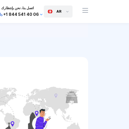
اتصل بنا، نحن بإنتظارك
AR
+1 844 541 40 06
+44 745 814 94 06
+63 454 971 091
+91 117 127 95 45
+81 505 050 88 06
+971 800 032 00
10