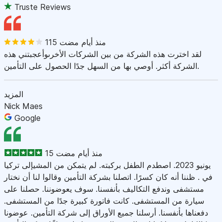
Truste Reviews
115 منذ أيام مضت
لقد اخترت هذه الشركة من بين الشركات الأخرىوأعجبتني هذه
الشركة أكثر. أوصي بها من السهل جدًا الحصول على التأمين.
المزيد
Nick Maes
Google
15 منذ أيام مضت
يونيو 2023. اصطدم الطفل بركبته. لم يتمكن من المشيإلى تركيا
في . ظننا أنه كان كسرًا. اتصلنا بشركة التأمين وقالوا لنا أن نختار
مستشفى وندفع التكاليف بأنفسنا. سوف يعوضوننا. حصلنا على
سيارة من المستشفى. كانت فاتورة كبيرة جدًا من المستشفى.
دفعناها بأنفسنا. أرسلنا جميع الأوراق إلى شركة التأمين. عوضونا