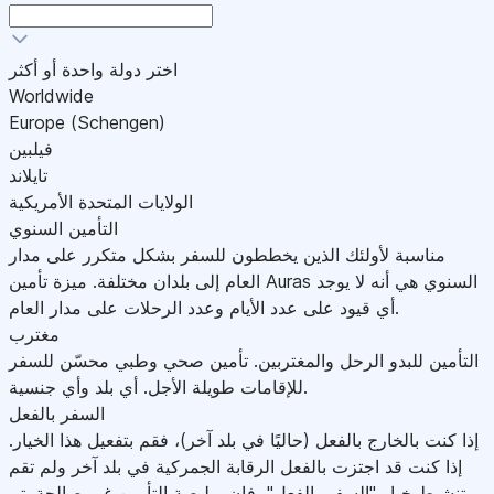
اختر دولة واحدة أو أكثر
Worldwide
Europe (Schengen)
فيلبين
تايلاند
الولايات المتحدة الأمريكية
التأمين السنوي
مناسبة لأولئك الذين يخططون للسفر بشكل متكرر على مدار
العام إلى بلدان مختلفة. ميزة تأمين Auras السنوي هي أنه لا يوجد
أي قيود على عدد الأيام وعدد الرحلات على مدار العام.
مغترب
التأمين للبدو الرحل والمغتربين. تأمين صحي وطبي محسّن للسفر
للإقامات طويلة الأجل. أي بلد وأي جنسية.
السفر بالفعل
إذا كنت بالخارج بالفعل (حاليًا في بلد آخر)، فقم بتفعيل هذا الخيار.
إذا كنت قد اجتزت بالفعل الرقابة الجمركية في بلد آخر ولم تقم
بتنشيط خيار "السفر بالفعل"، فإن بوليصة التأمين غير صالحة.يتم