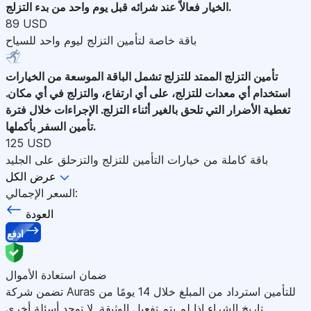
الخيار فعالاً عند شرائه قبل يوم واحد من بدء التزلج.
89 USD
باقة خاصة لتأمين التزلج ليوم واحد للسياح
تأمين التزلج الممتد للتزلج
تشمل الباقة الموسعة من الخيارات
استخدام أي معدات للتزلج، على أي ارتفاع، والتزلج في أي مكان.
تغطية الأضرار التي تلحق بالغير أثناء التزلج. الإجراءات خلال فترة
تأمين السفر بأكملها.
125 USD
باقة كاملة من خيارات التأمين للتزلج والتزحلق على الجليد
عرض الكل
السعر الإجمالي:
العودة
ادفع
ضمان استعادة الأموال
تضمن شركة Auras للتأمين استرداد من المبلغ خلال 14 يومًا من
تاريخ الشراء إذا لم يتم تفعيل الوثيقة. لا توجد أسئلة أخرى.