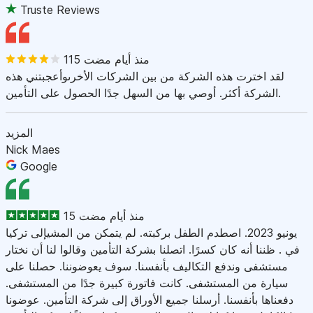
Truste Reviews
115 منذ أيام مضت
لقد اخترت هذه الشركة من بين الشركات الأخرىوأعجبتني هذه
الشركة أكثر. أوصي بها من السهل جدًا الحصول على التأمين.
المزيد
Nick Maes
Google
15 منذ أيام مضت
يونيو 2023. اصطدم الطفل بركبته. لم يتمكن من المشيإلى تركيا
في . ظننا أنه كان كسرًا. اتصلنا بشركة التأمين وقالوا لنا أن نختار
مستشفى وندفع التكاليف بأنفسنا. سوف يعوضوننا. حصلنا على
سيارة من المستشفى. كانت فاتورة كبيرة جدًا من المستشفى.
دفعناها بأنفسنا. أرسلنا جميع الأوراق إلى شركة التأمين. عوضونا