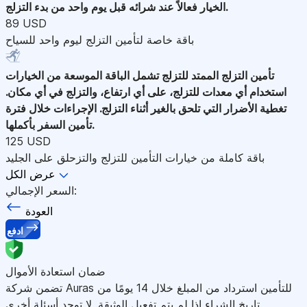
الخيار فعالاً عند شرائه قبل يوم واحد من بدء التزلج.
89 USD
باقة خاصة لتأمين التزلج ليوم واحد للسياح
تأمين التزلج الممتد للتزلج
تشمل الباقة الموسعة من الخيارات
استخدام أي معدات للتزلج، على أي ارتفاع، والتزلج في أي مكان.
تغطية الأضرار التي تلحق بالغير أثناء التزلج. الإجراءات خلال فترة
تأمين السفر بأكملها.
125 USD
باقة كاملة من خيارات التأمين للتزلج والتزحلق على الجليد
عرض الكل
السعر الإجمالي:
العودة
ادفع
ضمان استعادة الأموال
تضمن شركة Auras للتأمين استرداد من المبلغ خلال 14 يومًا من
تاريخ الشراء إذا لم يتم تفعيل الوثيقة. لا توجد أسئلة أخرى.