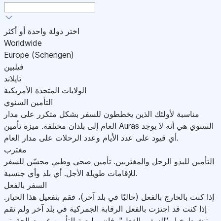
اختر دولة واحدة أو أكثر
Worldwide
Europe (Schengen)
فيلبين
تايلاند
الولايات المتحدة الأمريكية
التأمين السنوي
مناسبة لأولئك الذين يخططون للسفر بشكل متكرر على مدار
العام إلى بلدان مختلفة. ميزة تأمين Auras السنوي هي أنه لا يوجد
أي قيود على عدد الأيام وعدد الرحلات على مدار العام.
مغترب
التأمين للبدو الرحل والمغتربين. تأمين صحي وطبي محسّن للسفر
للإقامات طويلة الأجل. أي بلد وأي جنسية.
السفر بالفعل
إذا كنت بالخارج بالفعل (حاليًا في بلد آخر)، فقم بتفعيل هذا الخيار.
إذا كنت قد اجتزت بالفعل الرقابة الجمركية في بلد آخر ولم تقم
بتنشيط خيار "السفر بالفعل"، فإن بوليصة التأمين غير صالحة.يتم