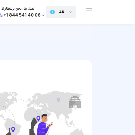
اتصل بنا، نحن بإنتظارك
AR
+1 844 541 40 06
+44 745 814 94 06
+63 454 971 091
+91 117 127 95 45
+81 505 050 88 06
+971 800 032 00
10