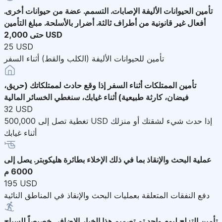
تأمين الحيوانات الأليفة
الإصابات. التسمم. عضة من حيوانات أخرى.
أفعال غير قانونية من أطراف ثالثة. أضرار بالأسلحة. مبلغ التأمين
حتى 2,000 USD
25 USD
تأمين للحيوانات الأليفة (الكلب والقط) أثناء السفر
تأمين الممتلكات أثناء السفر
إذا وقع حادث لممتلكاتك (حريق،
فيضان، كارثة طبيعية) أثناء غيابك، سنغطي الخسائر المالية
32 USD
تغطية تصل إلى 500,000 USD إذا حدث شيء لشقتك أو منزلك
أثناء غيابك
عملية البحث والإنقاذ
بما في ذلك الإخلاء بطائرة هليكوبتر. يصل إلى
6000 م
195 USD
دفع النفقات المتعلقة بعمليات البحث والإنقاذ في المناطق النائية
تأمين التزلج ليوم واحد
تم تصميم هذا الخيار الإضافي خصيصاً للسياح