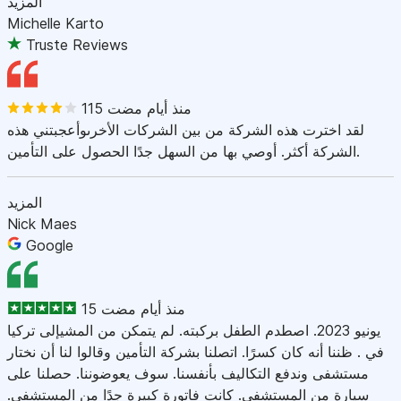
المزيد
Michelle Karto
Truste Reviews
115 منذ أيام مضت
لقد اخترت هذه الشركة من بين الشركات الأخرىوأعجبتني هذه
الشركة أكثر. أوصي بها من السهل جدًا الحصول على التأمين.
المزيد
Nick Maes
Google
15 منذ أيام مضت
يونيو 2023. اصطدم الطفل بركبته. لم يتمكن من المشيإلى تركيا
في . ظننا أنه كان كسرًا. اتصلنا بشركة التأمين وقالوا لنا أن نختار
مستشفى وندفع التكاليف بأنفسنا. سوف يعوضوننا. حصلنا على
سيارة من المستشفى. كانت فاتورة كبيرة جدًا من المستشفى.