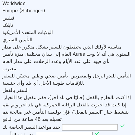
Worldwide
Europe (Schengen)
فيلبين
تايلاند
الولايات المتحدة الأمريكية
التأمين السنوي
مناسبة لأولئك الذين يخططون للسفر بشكل متكرر على مدار
العام إلى بلدان مختلفة. ميزة تأمين Auras السنوي هي أنه لا يوجد
أي قيود على عدد الأيام وعدد الرحلات على مدار العام.
مغترب
التأمين للبدو الرحل والمغتربين. تأمين صحي وطبي محسّن للسفر
للإقامات طويلة الأجل. أي بلد وأي جنسية.
السفر بالفعل
إذا كنت بالخارج بالفعل (حاليًا في بلد آخر)، فقم بتفعيل هذا الخيار.
إذا كنت قد اجتزت بالفعل الرقابة الجمركية في بلد آخر ولم تقم
بتنشيط خيار "السفر بالفعل"، فإن بوليصة التأمين غير صالحة.يتم
تفعيله بعد 48 ساعة من الدفع.
حدد مواعيد السفر الخاصة بك
بدء وثيقة التأمين