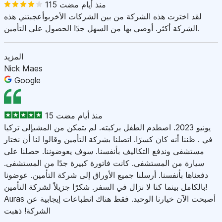
115 منذ أيام مضت
لقد اخترت هذه الشركة من بين الشركات الأخرىوأعجبتني هذه
الشركة أكثر. أوصي بها من السهل جدًا الحصول على التأمين.
المزيد
Nick Maes
Google
15 منذ أيام مضت
يونيو 2023. اصطدم الطفل بركبته. لم يتمكن من المشيإلى تركيا
في . ظننا أنه كان كسرًا. اتصلنا بشركة التأمين وقالوا لنا أن نختار
مستشفى وندفع التكاليف بأنفسنا. سوف يعوضوننا. حصلنا على
سيارة من المستشفى. كانت فاتورة كبيرة جدًا من المستشفى.
دفعناها بأنفسنا. أرسلنا جميع الأوراق إلى شركة التأمين. عوضونا
بالكامل بينما كنا لا نزال في السفر. شكرًا جزيلاً لشركة التأمين!
Auras أصبحت الآن خيارنا الوحيد. فقط هناك انطباعات إيجابية عن
الشركة! ذهبت