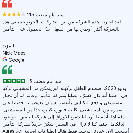
115 منذ أيام مضت
لقد اخترت هذه الشركة من بين الشركات الأخرىوأعجبتني هذه
الشركة أكثر. أوصي بها من السهل جدًا الحصول على التأمين.
المزيد
Nick Maes
Google
15 منذ أيام مضت
يونيو 2023. اصطدم الطفل بركبته. لم يتمكن من المشيإلى تركيا
في . ظننا أنه كان كسرًا. اتصلنا بشركة التأمين وقالوا لنا أن نختار
مستشفى وندفع التكاليف بأنفسنا. سوف يعوضوننا. حصلنا على
سيارة من المستشفى. كانت فاتورة كبيرة جدًا من المستشفى.
دفعناها بأنفسنا. أرسلنا جميع الأوراق إلى شركة التأمين. عوضونا
بالكامل بينما كنا لا نزال في السفر. شكرًا جزيلاً لشركة التأمين!
Auras أصبحت الآن خيارنا الوحيد. فقط هناك انطباعات إيجابية عن