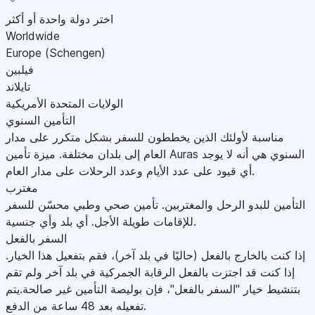
اختر دولة واحدة أو أكثر
Worldwide
Europe (Schengen)
فيلبين
تايلاند
الولايات المتحدة الأمريكية
التأمين السنوي
مناسبة لأولئك الذين يخططون للسفر بشكل متكرر على مدار
العام إلى بلدان مختلفة. ميزة تأمين Auras السنوي هي أنه لا يوجد
أي قيود على عدد الأيام وعدد الرحلات على مدار العام.
مغترب
التأمين للبدو الرحل والمغتربين. تأمين صحي وطبي محسّن للسفر
للإقامات طويلة الأجل. أي بلد وأي جنسية.
السفر بالفعل
إذا كنت بالخارج بالفعل (حاليًا في بلد آخر)، فقم بتفعيل هذا الخيار.
إذا كنت قد اجتزت بالفعل الرقابة الجمركية في بلد آخر ولم تقم
بتنشيط خيار "السفر بالفعل"، فإن بوليصة التأمين غير صالحة.يتم
تفعيله بعد 48 ساعة من الدفع.