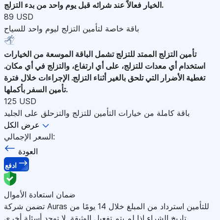
الخيار فعالاً عند شرائه قبل يوم واحد من بدء التزلج.
89 USD
باقة خاصة لتأمين التزلج ليوم واحد للسياح
تأمين التزلج الممتد للتزلج
تشمل الباقة الموسعة من الخيارات
استخدام أي معدات للتزلج، على أي ارتفاع، والتزلج في أي مكان.
تغطية الأضرار التي تلحق بالغير أثناء التزلج. الإجراءات خلال فترة
تأمين السفر بأكملها.
125 USD
باقة كاملة من خيارات التأمين للتزلج والتزحلق على الجليد
عرض الكل
السعر الإجمالي:
العودة
ادفع
ضمان استعادة الأموال
تضمن شركة Auras للتأمين استرداد من المبلغ خلال 14 يومًا من
تاريخ الشراء إذا لم يتم تفعيل الوثيقة. لا توجد أسئلة أخرى.