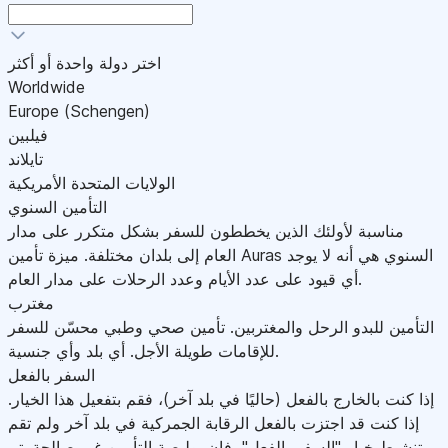
اختر دولة واحدة أو أكثر
Worldwide
Europe (Schengen)
فيلبين
تايلاند
الولايات المتحدة الأمريكية
التأمين السنوي
مناسبة لأولئك الذين يخططون للسفر بشكل متكرر على مدار
العام إلى بلدان مختلفة. ميزة تأمين Auras السنوي هي أنه لا يوجد
أي قيود على عدد الأيام وعدد الرحلات على مدار العام.
مغترب
التأمين للبدو الرحل والمغتربين. تأمين صحي وطبي محسّن للسفر
للإقامات طويلة الأجل. أي بلد وأي جنسية.
السفر بالفعل
إذا كنت بالخارج بالفعل (حاليًا في بلد آخر)، فقم بتفعيل هذا الخيار.
إذا كنت قد اجتزت بالفعل الرقابة الجمركية في بلد آخر ولم تقم
بتنشيط خيار "السفر بالفعل"، فإن بوليصة التأمين غير صالحة.يتم