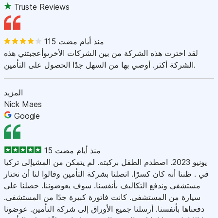
Truste Reviews
115 منذ أيام مضت
لقد اخترت هذه الشركة من بين الشركات الأخرىوأعجبتني هذه
الشركة أكثر. أوصي بها من السهل جدًا الحصول على التأمين.
المزيد
Nick Maes
Google
15 منذ أيام مضت
يونيو 2023. اصطدم الطفل بركبته. لم يتمكن من المشيإلى تركيا
في . ظننا أنه كان كسرًا. اتصلنا بشركة التأمين وقالوا لنا أن نختار
مستشفى وندفع التكاليف بأنفسنا. سوف يعوضوننا. حصلنا على
سيارة من المستشفى. كانت فاتورة كبيرة جدًا من المستشفى.
دفعناها بأنفسنا. أرسلنا جميع الأوراق إلى شركة التأمين. عوضونا