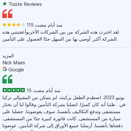
Truste Reviews
115 منذ أيام مضت
لقد اخترت هذه الشركة من بين الشركات الأخرىوأعجبتني هذه
الشركة أكثر. أوصي بها من السهل جدًا الحصول على التأمين.
المزيد
Nick Maes
Google
15 منذ أيام مضت
يونيو 2023. اصطدم الطفل بركبته. لم يتمكن من المشيإلى تركيا
في . ظننا أنه كان كسرًا. اتصلنا بشركة التأمين وقالوا لنا أن نختار
مستشفى وندفع التكاليف بأنفسنا. سوف يعوضوننا. حصلنا على
سيارة من المستشفى. كانت فاتورة كبيرة جدًا من المستشفى.
دفعناها بأنفسنا. أرسلنا جميع الأوراق إلى شركة التأمين. عوضونا