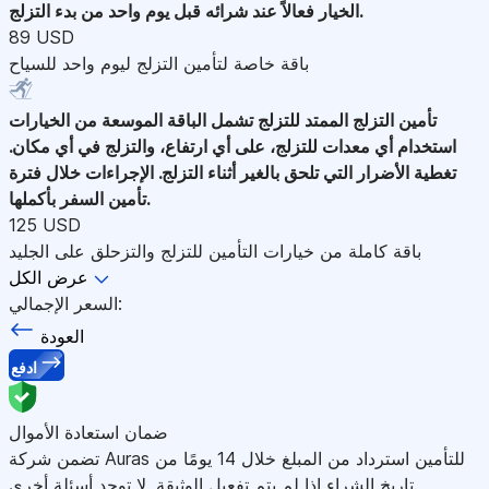
الخيار فعالاً عند شرائه قبل يوم واحد من بدء التزلج.
89 USD
باقة خاصة لتأمين التزلج ليوم واحد للسياح
تأمين التزلج الممتد للتزلج
تشمل الباقة الموسعة من الخيارات
استخدام أي معدات للتزلج، على أي ارتفاع، والتزلج في أي مكان.
تغطية الأضرار التي تلحق بالغير أثناء التزلج. الإجراءات خلال فترة
تأمين السفر بأكملها.
125 USD
باقة كاملة من خيارات التأمين للتزلج والتزحلق على الجليد
عرض الكل
السعر الإجمالي:
العودة
ادفع
ضمان استعادة الأموال
تضمن شركة Auras للتأمين استرداد من المبلغ خلال 14 يومًا من
تاريخ الشراء إذا لم يتم تفعيل الوثيقة. لا توجد أسئلة أخرى.