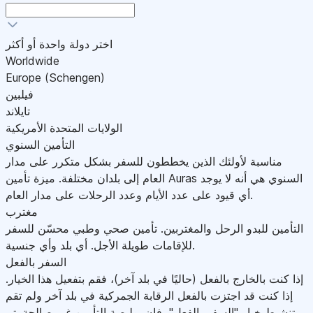
اختر دولة واحدة أو أكثر
Worldwide
Europe (Schengen)
فيلبين
تايلاند
الولايات المتحدة الأمريكية
التأمين السنوي
مناسبة لأولئك الذين يخططون للسفر بشكل متكرر على مدار
العام إلى بلدان مختلفة. ميزة تأمين Auras السنوي هي أنه لا يوجد
أي قيود على عدد الأيام وعدد الرحلات على مدار العام.
مغترب
التأمين للبدو الرحل والمغتربين. تأمين صحي وطبي محسّن للسفر
للإقامات طويلة الأجل. أي بلد وأي جنسية.
السفر بالفعل
إذا كنت بالخارج بالفعل (حاليًا في بلد آخر)، فقم بتفعيل هذا الخيار.
إذا كنت قد اجتزت بالفعل الرقابة الجمركية في بلد آخر ولم تقم
بتنشيط خيار "السفر بالفعل"، فإن بوليصة التأمين غير صالحة.يتم