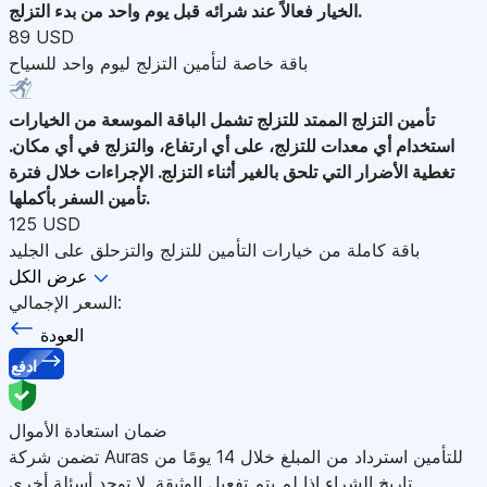
الخيار فعالاً عند شرائه قبل يوم واحد من بدء التزلج.
89 USD
باقة خاصة لتأمين التزلج ليوم واحد للسياح
تأمين التزلج الممتد للتزلج
تشمل الباقة الموسعة من الخيارات
استخدام أي معدات للتزلج، على أي ارتفاع، والتزلج في أي مكان.
تغطية الأضرار التي تلحق بالغير أثناء التزلج. الإجراءات خلال فترة
تأمين السفر بأكملها.
125 USD
باقة كاملة من خيارات التأمين للتزلج والتزحلق على الجليد
عرض الكل
السعر الإجمالي:
العودة
ادفع
ضمان استعادة الأموال
تضمن شركة Auras للتأمين استرداد من المبلغ خلال 14 يومًا من
تاريخ الشراء إذا لم يتم تفعيل الوثيقة. لا توجد أسئلة أخرى.