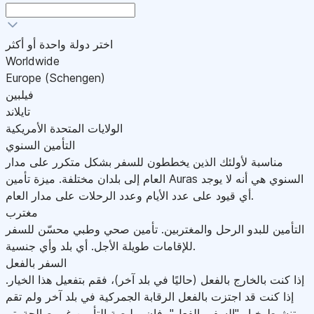
اختر دولة واحدة أو أكثر
Worldwide
Europe (Schengen)
فيلبين
تايلاند
الولايات المتحدة الأمريكية
التأمين السنوي
مناسبة لأولئك الذين يخططون للسفر بشكل متكرر على مدار
العام إلى بلدان مختلفة. ميزة تأمين Auras السنوي هي أنه لا يوجد
أي قيود على عدد الأيام وعدد الرحلات على مدار العام.
مغترب
التأمين للبدو الرحل والمغتربين. تأمين صحي وطبي محسّن للسفر
للإقامات طويلة الأجل. أي بلد وأي جنسية.
السفر بالفعل
إذا كنت بالخارج بالفعل (حاليًا في بلد آخر)، فقم بتفعيل هذا الخيار.
إذا كنت قد اجتزت بالفعل الرقابة الجمركية في بلد آخر ولم تقم
بتنشيط خيار "السفر بالفعل"، فإن بوليصة التأمين غير صالحة.يتم