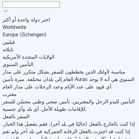
اختر دولة واحدة أو أكثر
Worldwide
Europe (Schengen)
فيلبين
تايلاند
الولايات المتحدة الأمريكية
التأمين السنوي
مناسبة لأولئك الذين يخططون للسفر بشكل متكرر على مدار
العام إلى بلدان مختلفة. ميزة تأمين Auras السنوي هي أنه لا يوجد
أي قيود على عدد الأيام وعدد الرحلات على مدار العام.
مغترب
التأمين للبدو الرحل والمغتربين. تأمين صحي وطبي محسّن للسفر
للإقامات طويلة الأجل. أي بلد وأي جنسية.
السفر بالفعل
إذا كنت بالخارج بالفعل (حاليًا في بلد آخر)، فقم بتفعيل هذا الخيار.
إذا كنت قد اجتزت بالفعل الرقابة الجمركية في بلد آخر ولم تقم
بتنشيط خيار "السفر بالفعل"، فإن بوليصة التأمين غير صالحة.يتم