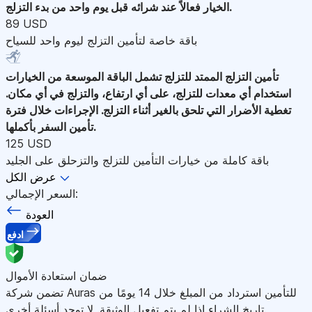
الخيار فعالاً عند شرائه قبل يوم واحد من بدء التزلج.
89 USD
باقة خاصة لتأمين التزلج ليوم واحد للسياح
تأمين التزلج الممتد للتزلج
تشمل الباقة الموسعة من الخيارات
استخدام أي معدات للتزلج، على أي ارتفاع، والتزلج في أي مكان.
تغطية الأضرار التي تلحق بالغير أثناء التزلج. الإجراءات خلال فترة
تأمين السفر بأكملها.
125 USD
باقة كاملة من خيارات التأمين للتزلج والتزحلق على الجليد
عرض الكل
السعر الإجمالي:
العودة
ادفع
ضمان استعادة الأموال
تضمن شركة Auras للتأمين استرداد من المبلغ خلال 14 يومًا من
تاريخ الشراء إذا لم يتم تفعيل الوثيقة. لا توجد أسئلة أخرى.