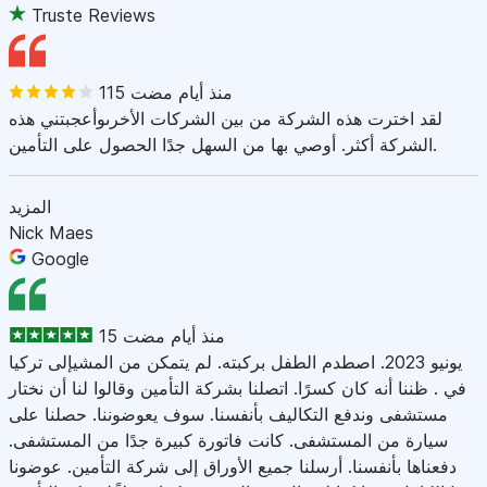
Truste Reviews
115 منذ أيام مضت
لقد اخترت هذه الشركة من بين الشركات الأخرىوأعجبتني هذه
الشركة أكثر. أوصي بها من السهل جدًا الحصول على التأمين.
المزيد
Nick Maes
Google
15 منذ أيام مضت
يونيو 2023. اصطدم الطفل بركبته. لم يتمكن من المشيإلى تركيا
في . ظننا أنه كان كسرًا. اتصلنا بشركة التأمين وقالوا لنا أن نختار
مستشفى وندفع التكاليف بأنفسنا. سوف يعوضوننا. حصلنا على
سيارة من المستشفى. كانت فاتورة كبيرة جدًا من المستشفى.
دفعناها بأنفسنا. أرسلنا جميع الأوراق إلى شركة التأمين. عوضونا