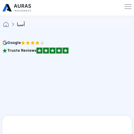
آسيا
Google
Truste Reviews