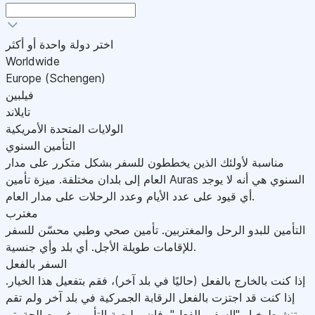
اختر دولة واحدة أو أكثر
Worldwide
Europe (Schengen)
فيلبين
تايلاند
الولايات المتحدة الأمريكية
التأمين السنوي
مناسبة لأولئك الذين يخططون للسفر بشكل متكرر على مدار
العام إلى بلدان مختلفة. ميزة تأمين Auras السنوي هي أنه لا يوجد
أي قيود على عدد الأيام وعدد الرحلات على مدار العام.
مغترب
التأمين للبدو الرحل والمغتربين. تأمين صحي وطبي محسّن للسفر
للإقامات طويلة الأجل. أي بلد وأي جنسية.
السفر بالفعل
إذا كنت بالخارج بالفعل (حاليًا في بلد آخر)، فقم بتفعيل هذا الخيار.
إذا كنت قد اجتزت بالفعل الرقابة الجمركية في بلد آخر ولم تقم
بتنشيط خيار "السفر بالفعل"، فإن بوليصة التأمين غير صالحة.يتم