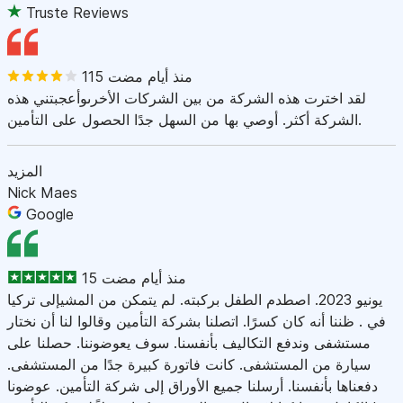
Truste Reviews
115 منذ أيام مضت
لقد اخترت هذه الشركة من بين الشركات الأخرىوأعجبتني هذه
الشركة أكثر. أوصي بها من السهل جدًا الحصول على التأمين.
المزيد
Nick Maes
Google
15 منذ أيام مضت
يونيو 2023. اصطدم الطفل بركبته. لم يتمكن من المشيإلى تركيا
في . ظننا أنه كان كسرًا. اتصلنا بشركة التأمين وقالوا لنا أن نختار
مستشفى وندفع التكاليف بأنفسنا. سوف يعوضوننا. حصلنا على
سيارة من المستشفى. كانت فاتورة كبيرة جدًا من المستشفى.
دفعناها بأنفسنا. أرسلنا جميع الأوراق إلى شركة التأمين. عوضونا