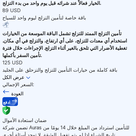
الخيار فعالاً عند شرائه قبل يوم واحد من بدء التزلج.
89 USD
باقة خاصة لتأمين التزلج ليوم واحد للسياح
تأمين التزلج الممتد للتزلج
تشمل الباقة الموسعة من الخيارات
استخدام أي معدات للتزلج، على أي ارتفاع، والتزلج في أي مكان.
تغطية الأضرار التي تلحق بالغير أثناء التزلج. الإجراءات خلال فترة
تأمين السفر بأكملها.
125 USD
باقة كاملة من خيارات التأمين للتزلج والتزحلق على الجليد
عرض الكل
السعر الإجمالي:
العودة
ادفع
ضمان استعادة الأموال
تضمن شركة Auras للتأمين استرداد من المبلغ خلال 14 يومًا من
تاريخ الشراء إذا لم يتم تفعيل الوثيقة. لا توجد أسئلة أخرى.