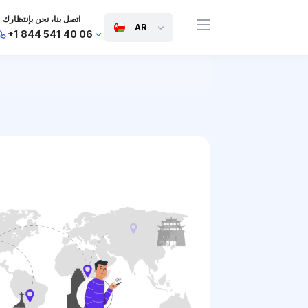
اتصل بنا، نحن بإنتظارك
AR
+1 844 541 40 06
+44 745 814 94 06
+63 454 971 091
+91 117 127 95 45
+81 505 050 88 06
+971 800 032 00
10