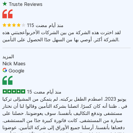
Truste Reviews
115 منذ أيام مضت
لقد اخترت هذه الشركة من بين الشركات الأخرىوأعجبتني هذه
الشركة أكثر. أوصي بها من السهل جدًا الحصول على التأمين.
المزيد
Nick Maes
Google
15 منذ أيام مضت
يونيو 2023. اصطدم الطفل بركبته. لم يتمكن من المشيإلى تركيا
في . ظننا أنه كان كسرًا. اتصلنا بشركة التأمين وقالوا لنا أن نختار
مستشفى وندفع التكاليف بأنفسنا. سوف يعوضوننا. حصلنا على
سيارة من المستشفى. كانت فاتورة كبيرة جدًا من المستشفى.
دفعناها بأنفسنا. أرسلنا جميع الأوراق إلى شركة التأمين. عوضونا