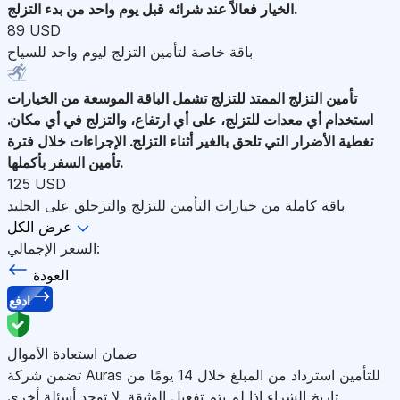
الخيار فعالاً عند شرائه قبل يوم واحد من بدء التزلج.
89 USD
باقة خاصة لتأمين التزلج ليوم واحد للسياح
تأمين التزلج الممتد للتزلج
تشمل الباقة الموسعة من الخيارات
استخدام أي معدات للتزلج، على أي ارتفاع، والتزلج في أي مكان.
تغطية الأضرار التي تلحق بالغير أثناء التزلج. الإجراءات خلال فترة
تأمين السفر بأكملها.
125 USD
باقة كاملة من خيارات التأمين للتزلج والتزحلق على الجليد
عرض الكل
السعر الإجمالي:
العودة
ادفع
ضمان استعادة الأموال
تضمن شركة Auras للتأمين استرداد من المبلغ خلال 14 يومًا من
تاريخ الشراء إذا لم يتم تفعيل الوثيقة. لا توجد أسئلة أخرى.