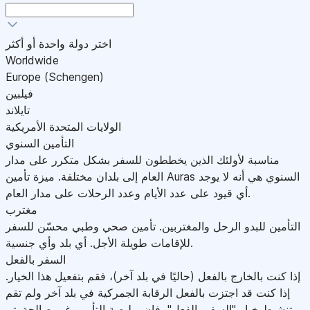
اختر دولة واحدة أو أكثر
Worldwide
Europe (Schengen)
فيلبين
تايلاند
الولايات المتحدة الأمريكية
التأمين السنوي
مناسبة لأولئك الذين يخططون للسفر بشكل متكرر على مدار
العام إلى بلدان مختلفة. ميزة تأمين Auras السنوي هي أنه لا يوجد
أي قيود على عدد الأيام وعدد الرحلات على مدار العام.
مغترب
التأمين للبدو الرحل والمغتربين. تأمين صحي وطبي محسّن للسفر
للإقامات طويلة الأجل. أي بلد وأي جنسية.
السفر بالفعل
إذا كنت بالخارج بالفعل (حاليًا في بلد آخر)، فقم بتفعيل هذا الخيار.
إذا كنت قد اجتزت بالفعل الرقابة الجمركية في بلد آخر ولم تقم
بتنشيط خيار "السفر بالفعل"، فإن بوليصة التأمين غير صالحة.يتم