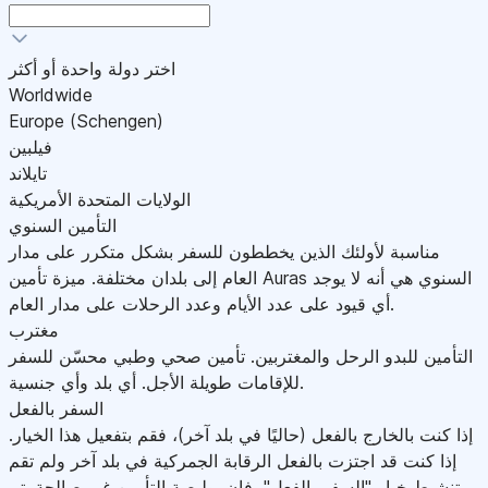
اختر دولة واحدة أو أكثر
Worldwide
Europe (Schengen)
فيلبين
تايلاند
الولايات المتحدة الأمريكية
التأمين السنوي
مناسبة لأولئك الذين يخططون للسفر بشكل متكرر على مدار
العام إلى بلدان مختلفة. ميزة تأمين Auras السنوي هي أنه لا يوجد
أي قيود على عدد الأيام وعدد الرحلات على مدار العام.
مغترب
التأمين للبدو الرحل والمغتربين. تأمين صحي وطبي محسّن للسفر
للإقامات طويلة الأجل. أي بلد وأي جنسية.
السفر بالفعل
إذا كنت بالخارج بالفعل (حاليًا في بلد آخر)، فقم بتفعيل هذا الخيار.
إذا كنت قد اجتزت بالفعل الرقابة الجمركية في بلد آخر ولم تقم
بتنشيط خيار "السفر بالفعل"، فإن بوليصة التأمين غير صالحة.يتم