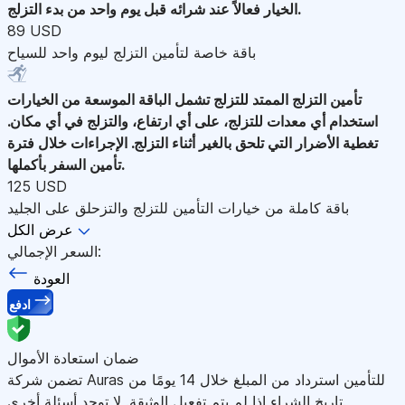
الخيار فعالاً عند شرائه قبل يوم واحد من بدء التزلج.
89 USD
باقة خاصة لتأمين التزلج ليوم واحد للسياح
تأمين التزلج الممتد للتزلج
تشمل الباقة الموسعة من الخيارات
استخدام أي معدات للتزلج، على أي ارتفاع، والتزلج في أي مكان.
تغطية الأضرار التي تلحق بالغير أثناء التزلج. الإجراءات خلال فترة
تأمين السفر بأكملها.
125 USD
باقة كاملة من خيارات التأمين للتزلج والتزحلق على الجليد
عرض الكل
السعر الإجمالي:
العودة
ادفع
ضمان استعادة الأموال
تضمن شركة Auras للتأمين استرداد من المبلغ خلال 14 يومًا من
تاريخ الشراء إذا لم يتم تفعيل الوثيقة. لا توجد أسئلة أخرى.