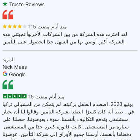
Truste Reviews
115 منذ أيام مضت
لقد اخترت هذه الشركة من بين الشركات الأخرىوأعجبتني هذه
الشركة أكثر. أوصي بها من السهل جدًا الحصول على التأمين.
المزيد
Nick Maes
Google
15 منذ أيام مضت
يونيو 2023. اصطدم الطفل بركبته. لم يتمكن من المشيإلى تركيا
في . ظننا أنه كان كسرًا. اتصلنا بشركة التأمين وقالوا لنا أن نختار
مستشفى وندفع التكاليف بأنفسنا. سوف يعوضوننا. حصلنا على
سيارة من المستشفى. كانت فاتورة كبيرة جدًا من المستشفى.
دفعناها بأنفسنا. أرسلنا جميع الأوراق إلى شركة التأمين. عوضونا