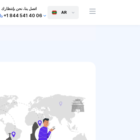
اتصل بنا، نحن بإنتظارك
AR
+1 844 541 40 06
+44 745 814 94 06
+63 454 971 091
+91 117 127 95 45
+81 505 050 88 06
+971 800 032 00
10