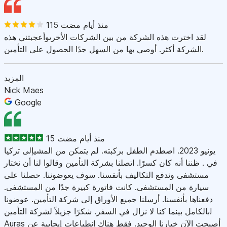
115 منذ أيام مضت
لقد اخترت هذه الشركة من بين الشركات الأخرىوأعجبتني هذه
الشركة أكثر. أوصي بها من السهل جدًا الحصول على التأمين.
المزيد
Nick Maes
Google
15 منذ أيام مضت
يونيو 2023. اصطدم الطفل بركبته. لم يتمكن من المشيإلى تركيا
في . ظننا أنه كان كسرًا. اتصلنا بشركة التأمين وقالوا لنا أن نختار
مستشفى وندفع التكاليف بأنفسنا. سوف يعوضوننا. حصلنا على
سيارة من المستشفى. كانت فاتورة كبيرة جدًا من المستشفى.
دفعناها بأنفسنا. أرسلنا جميع الأوراق إلى شركة التأمين. عوضونا
بالكامل بينما كنا لا نزال في السفر. شكرًا جزيلاً لشركة التأمين!
Auras أصبحت الآن خيارنا الوحيد. فقط هناك انطباعات إيجابية عن