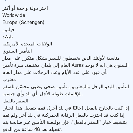
اختر دولة واحدة أو أكثر
Worldwide
Europe (Schengen)
فيلبين
تايلاند
الولايات المتحدة الأمريكية
التأمين السنوي
مناسبة لأولئك الذين يخططون للسفر بشكل متكرر على مدار
العام إلى بلدان مختلفة. ميزة تأمين Auras السنوي هي أنه لا يوجد
أي قيود على عدد الأيام وعدد الرحلات على مدار العام.
مغترب
التأمين للبدو الرحل والمغتربين. تأمين صحي وطبي محسّن للسفر
للإقامات طويلة الأجل. أي بلد وأي جنسية.
السفر بالفعل
إذا كنت بالخارج بالفعل (حاليًا في بلد آخر)، فقم بتفعيل هذا الخيار.
إذا كنت قد اجتزت بالفعل الرقابة الجمركية في بلد آخر ولم تقم
بتنشيط خيار "السفر بالفعل"، فإن بوليصة التأمين غير صالحة.يتم
تفعيله بعد 48 ساعة من الدفع.