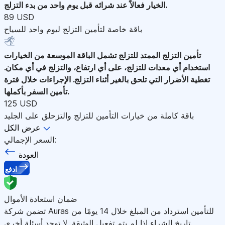
الخيار فعالاً عند شرائه قبل يوم واحد من بدء التزلج.
89 USD
باقة خاصة لتأمين التزلج ليوم واحد للسياح
تأمين التزلج الممتد للتزلج
تشمل الباقة الموسعة من الخيارات
استخدام أي معدات للتزلج، على أي ارتفاع، والتزلج في أي مكان.
تغطية الأضرار التي تلحق بالغير أثناء التزلج. الإجراءات خلال فترة
تأمين السفر بأكملها.
125 USD
باقة كاملة من خيارات التأمين للتزلج والتزحلق على الجليد
عرض الكل
السعر الإجمالي:
العودة
ادفع
ضمان استعادة الأموال
تضمن شركة Auras للتأمين استرداد من المبلغ خلال 14 يومًا من
تاريخ الشراء إذا لم يتم تفعيل الوثيقة. لا توجد أسئلة أخرى.