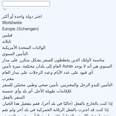
اختر دولة واحدة أو أكثر
Worldwide
Europe (Schengen)
فيلبين
تايلاند
الولايات المتحدة الأمريكية
التأمين السنوي
مناسبة لأولئك الذين يخططون للسفر بشكل متكرر على مدار
العام إلى بلدان مختلفة. ميزة تأمين Auras السنوي هي أنه لا يوجد
أي قيود على عدد الأيام وعدد الرحلات على مدار العام.
مغترب
التأمين للبدو الرحل والمغتربين. تأمين صحي وطبي محسّن للسفر
للإقامات طويلة الأجل. أي بلد وأي جنسية.
السفر بالفعل
إذا كنت بالخارج بالفعل (حاليًا في بلد آخر)، فقم بتفعيل هذا الخيار.
إذا كنت قد اجتزت بالفعل الرقابة الجمركية في بلد آخر ولم تقم
بتنشيط خيار "السفر بالفعل"، فإن بوليصة التأمين غير صالحة.يتم