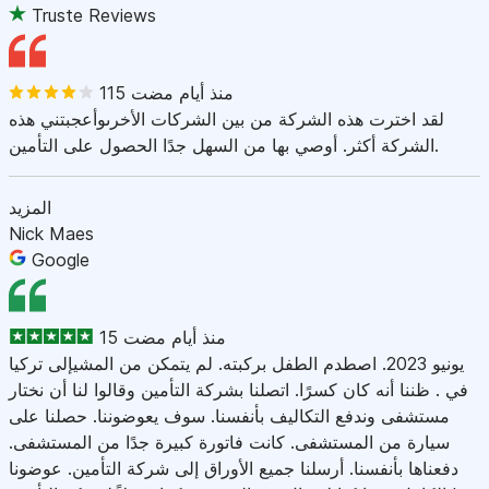
Truste Reviews
115 منذ أيام مضت
لقد اخترت هذه الشركة من بين الشركات الأخرىوأعجبتني هذه
الشركة أكثر. أوصي بها من السهل جدًا الحصول على التأمين.
المزيد
Nick Maes
Google
15 منذ أيام مضت
يونيو 2023. اصطدم الطفل بركبته. لم يتمكن من المشيإلى تركيا
في . ظننا أنه كان كسرًا. اتصلنا بشركة التأمين وقالوا لنا أن نختار
مستشفى وندفع التكاليف بأنفسنا. سوف يعوضوننا. حصلنا على
سيارة من المستشفى. كانت فاتورة كبيرة جدًا من المستشفى.
دفعناها بأنفسنا. أرسلنا جميع الأوراق إلى شركة التأمين. عوضونا