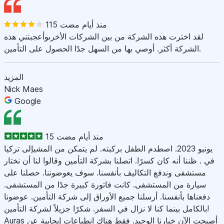
115 منذ أيام مضت
لقد اخترت هذه الشركة من بين الشركات الأخرىوأعجبتني هذه
الشركة أكثر. أوصي بها من السهل جدًا الحصول على التأمين.
المزيد
Nick Maes
Google
15 منذ أيام مضت
يونيو 2023. اصطدم الطفل بركبته. لم يتمكن من المشيإلى تركيا
في . ظننا أنه كان كسرًا. اتصلنا بشركة التأمين وقالوا لنا أن نختار
مستشفى وندفع التكاليف بأنفسنا. سوف يعوضوننا. حصلنا على
سيارة من المستشفى. كانت فاتورة كبيرة جدًا من المستشفى.
دفعناها بأنفسنا. أرسلنا جميع الأوراق إلى شركة التأمين. عوضونا
بالكامل بينما كنا لا نزال في السفر. شكرًا جزيلاً لشركة التأمين!
Auras أصبحت الآن خيارنا الوحيد. فقط هناك انطباعات إيجابية عن