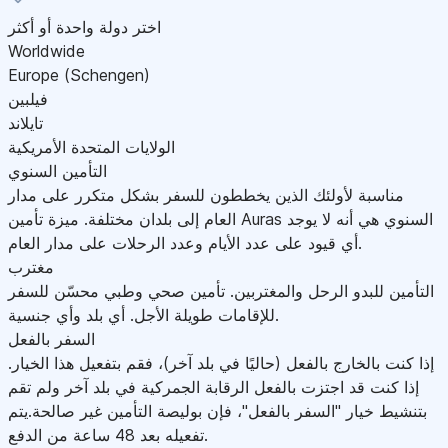
اختر دولة واحدة أو أكثر
Worldwide
Europe (Schengen)
فيلبين
تايلاند
الولايات المتحدة الأمريكية
التأمين السنوي
مناسبة لأولئك الذين يخططون للسفر بشكل متكرر على مدار
العام إلى بلدان مختلفة. ميزة تأمين Auras السنوي هي أنه لا يوجد
أي قيود على عدد الأيام وعدد الرحلات على مدار العام.
مغترب
التأمين للبدو الرحل والمغتربين. تأمين صحي وطبي محسّن للسفر
للإقامات طويلة الأجل. أي بلد وأي جنسية.
السفر بالفعل
إذا كنت بالخارج بالفعل (حاليًا في بلد آخر)، فقم بتفعيل هذا الخيار.
إذا كنت قد اجتزت بالفعل الرقابة الجمركية في بلد آخر ولم تقم
بتنشيط خيار "السفر بالفعل"، فإن بوليصة التأمين غير صالحة.يتم
تفعيله بعد 48 ساعة من الدفع.