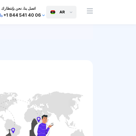
اتصل بنا، نحن بإنتظارك
AR
+1 844 541 40 06
+44 745 814 94 06
+63 454 971 091
+91 117 127 95 45
+81 505 050 88 06
+971 800 032 00
10