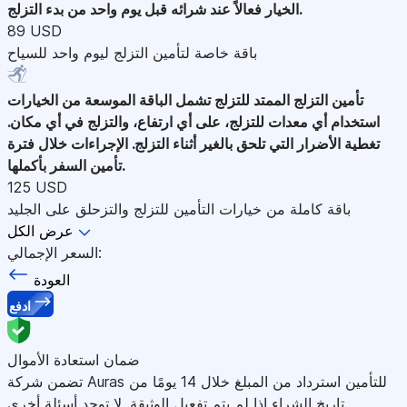
الخيار فعالاً عند شرائه قبل يوم واحد من بدء التزلج.
89 USD
باقة خاصة لتأمين التزلج ليوم واحد للسياح
تأمين التزلج الممتد للتزلج
تشمل الباقة الموسعة من الخيارات
استخدام أي معدات للتزلج، على أي ارتفاع، والتزلج في أي مكان.
تغطية الأضرار التي تلحق بالغير أثناء التزلج. الإجراءات خلال فترة
تأمين السفر بأكملها.
125 USD
باقة كاملة من خيارات التأمين للتزلج والتزحلق على الجليد
عرض الكل
السعر الإجمالي:
العودة
ادفع
ضمان استعادة الأموال
تضمن شركة Auras للتأمين استرداد من المبلغ خلال 14 يومًا من
تاريخ الشراء إذا لم يتم تفعيل الوثيقة. لا توجد أسئلة أخرى.