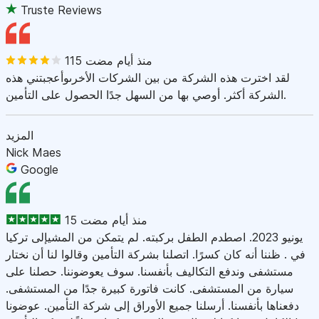
Truste Reviews
115 منذ أيام مضت
لقد اخترت هذه الشركة من بين الشركات الأخرىوأعجبتني هذه
الشركة أكثر. أوصي بها من السهل جدًا الحصول على التأمين.
المزيد
Nick Maes
Google
15 منذ أيام مضت
يونيو 2023. اصطدم الطفل بركبته. لم يتمكن من المشيإلى تركيا
في . ظننا أنه كان كسرًا. اتصلنا بشركة التأمين وقالوا لنا أن نختار
مستشفى وندفع التكاليف بأنفسنا. سوف يعوضوننا. حصلنا على
سيارة من المستشفى. كانت فاتورة كبيرة جدًا من المستشفى.
دفعناها بأنفسنا. أرسلنا جميع الأوراق إلى شركة التأمين. عوضونا