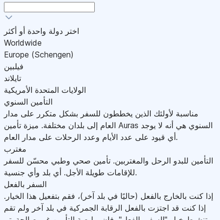
اختر دولة واحدة أو أكثر
Worldwide
Europe (Schengen)
فيلبين
تايلاند
الولايات المتحدة الأمريكية
التأمين السنوي
مناسبة لأولئك الذين يخططون للسفر بشكل متكرر على مدار
العام إلى بلدان مختلفة. ميزة تأمين Auras السنوي هي أنه لا يوجد
أي قيود على عدد الأيام وعدد الرحلات على مدار العام.
مغترب
التأمين للبدو الرحل والمغتربين. تأمين صحي وطبي محسّن للسفر
للإقامات طويلة الأجل. أي بلد وأي جنسية.
السفر بالفعل
إذا كنت بالخارج بالفعل (حاليًا في بلد آخر)، فقم بتفعيل هذا الخيار.
إذا كنت قد اجتزت بالفعل الرقابة الجمركية في بلد آخر ولم تقم
بتنشيط خيار "السفر بالفعل"، فإن بوليصة التأمين غير صالحة.يتم