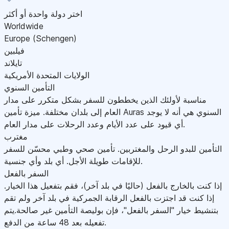
اختر دولة واحدة أو أكثر
Worldwide
Europe (Schengen)
فيلبين
تايلاند
الولايات المتحدة الأمريكية
التأمين السنوي
مناسبة لأولئك الذين يخططون للسفر بشكل متكرر على مدار
العام إلى بلدان مختلفة. ميزة تأمين Auras السنوي هي أنه لا يوجد
أي قيود على عدد الأيام وعدد الرحلات على مدار العام.
مغترب
التأمين للبدو الرحل والمغتربين. تأمين صحي وطبي محسّن للسفر
للإقامات طويلة الأجل. أي بلد وأي جنسية.
السفر بالفعل
إذا كنت بالخارج بالفعل (حاليًا في بلد آخر)، فقم بتفعيل هذا الخيار.
إذا كنت قد اجتزت بالفعل الرقابة الجمركية في بلد آخر ولم تقم
بتنشيط خيار "السفر بالفعل"، فإن بوليصة التأمين غير صالحة.يتم
تفعيله بعد 48 ساعة من الدفع.