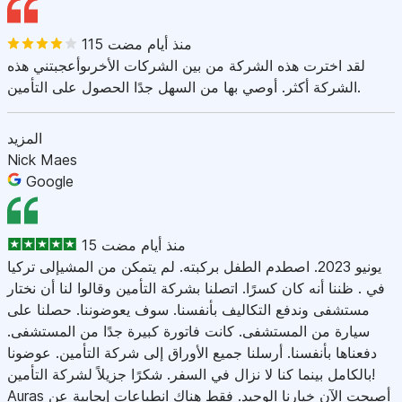
115 منذ أيام مضت
لقد اخترت هذه الشركة من بين الشركات الأخرىوأعجبتني هذه
الشركة أكثر. أوصي بها من السهل جدًا الحصول على التأمين.
المزيد
Nick Maes
Google
15 منذ أيام مضت
يونيو 2023. اصطدم الطفل بركبته. لم يتمكن من المشيإلى تركيا
في . ظننا أنه كان كسرًا. اتصلنا بشركة التأمين وقالوا لنا أن نختار
مستشفى وندفع التكاليف بأنفسنا. سوف يعوضوننا. حصلنا على
سيارة من المستشفى. كانت فاتورة كبيرة جدًا من المستشفى.
دفعناها بأنفسنا. أرسلنا جميع الأوراق إلى شركة التأمين. عوضونا
بالكامل بينما كنا لا نزال في السفر. شكرًا جزيلاً لشركة التأمين!
Auras أصبحت الآن خيارنا الوحيد. فقط هناك انطباعات إيجابية عن