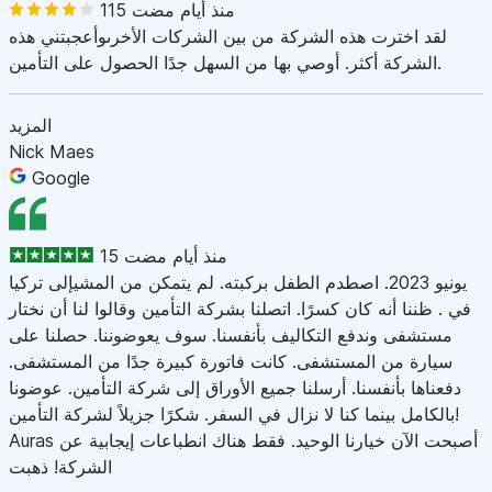
115 منذ أيام مضت
لقد اخترت هذه الشركة من بين الشركات الأخرىوأعجبتني هذه
الشركة أكثر. أوصي بها من السهل جدًا الحصول على التأمين.
المزيد
Nick Maes
Google
15 منذ أيام مضت
يونيو 2023. اصطدم الطفل بركبته. لم يتمكن من المشيإلى تركيا
في . ظننا أنه كان كسرًا. اتصلنا بشركة التأمين وقالوا لنا أن نختار
مستشفى وندفع التكاليف بأنفسنا. سوف يعوضوننا. حصلنا على
سيارة من المستشفى. كانت فاتورة كبيرة جدًا من المستشفى.
دفعناها بأنفسنا. أرسلنا جميع الأوراق إلى شركة التأمين. عوضونا
بالكامل بينما كنا لا نزال في السفر. شكرًا جزيلاً لشركة التأمين!
Auras أصبحت الآن خيارنا الوحيد. فقط هناك انطباعات إيجابية عن
الشركة! ذهبت