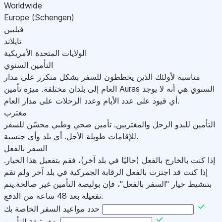
Worldwide
Europe (Schengen)
فيلبين
تايلاند
الولايات المتحدة الأمريكية
التأمين السنوي
مناسبة لأولئك الذين يخططون للسفر بشكل متكرر على مدار
العام إلى بلدان مختلفة. ميزة تأمين Auras السنوي هي أنه لا يوجد
أي قيود على عدد الأيام وعدد الرحلات على مدار العام.
مغترب
التأمين للبدو الرحل والمغتربين. تأمين صحي وطبي محسّن للسفر
للإقامات طويلة الأجل. أي بلد وأي جنسية.
السفر بالفعل
إذا كنت بالخارج بالفعل (حاليًا في بلد آخر)، فقم بتفعيل هذا الخيار.
إذا كنت قد اجتزت بالفعل الرقابة الجمركية في بلد آخر ولم تقم
بتنشيط خيار "السفر بالفعل"، فإن بوليصة التأمين غير صالحة.يتم
تفعيله بعد 48 ساعة من الدفع.
حدد مواعيد السفر الخاصة بك
بدء وثيقة التأمين