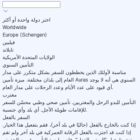
اختر دولة واحدة أو أكثر
Worldwide
Europe (Schengen)
فيلبين
تايلاند
الولايات المتحدة الأمريكية
التأمين السنوي
مناسبة لأولئك الذين يخططون للسفر بشكل متكرر على مدار
العام إلى بلدان مختلفة. ميزة تأمين Auras السنوي هي أنه لا يوجد
أي قيود على عدد الأيام وعدد الرحلات على مدار العام.
مغترب
التأمين للبدو الرحل والمغتربين. تأمين صحي وطبي محسّن للسفر
للإقامات طويلة الأجل. أي بلد وأي جنسية.
السفر بالفعل
إذا كنت بالخارج بالفعل (حاليًا في بلد آخر)، فقم بتفعيل هذا الخيار.
إذا كنت قد اجتزت بالفعل الرقابة الجمركية في بلد آخر ولم تقم
بتنشيط خيار "السفر بالفعل"، فإن بوليصة التأمين غير صالحة.يتم