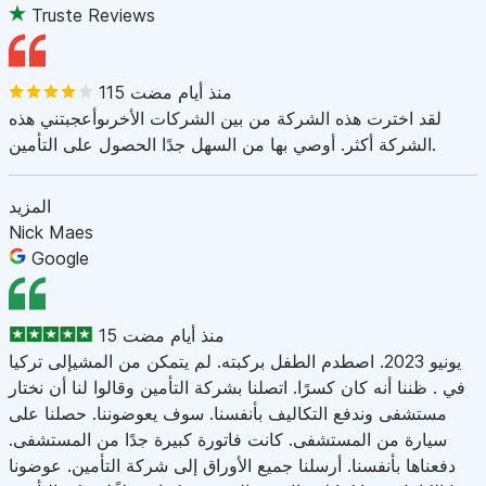
Truste Reviews
115 منذ أيام مضت
لقد اخترت هذه الشركة من بين الشركات الأخرىوأعجبتني هذه
الشركة أكثر. أوصي بها من السهل جدًا الحصول على التأمين.
المزيد
Nick Maes
Google
15 منذ أيام مضت
يونيو 2023. اصطدم الطفل بركبته. لم يتمكن من المشيإلى تركيا
في . ظننا أنه كان كسرًا. اتصلنا بشركة التأمين وقالوا لنا أن نختار
مستشفى وندفع التكاليف بأنفسنا. سوف يعوضوننا. حصلنا على
سيارة من المستشفى. كانت فاتورة كبيرة جدًا من المستشفى.
دفعناها بأنفسنا. أرسلنا جميع الأوراق إلى شركة التأمين. عوضونا