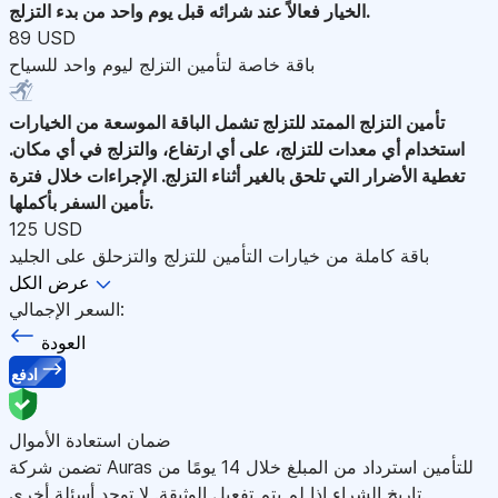
الخيار فعالاً عند شرائه قبل يوم واحد من بدء التزلج.
89 USD
باقة خاصة لتأمين التزلج ليوم واحد للسياح
تأمين التزلج الممتد للتزلج
تشمل الباقة الموسعة من الخيارات
استخدام أي معدات للتزلج، على أي ارتفاع، والتزلج في أي مكان.
تغطية الأضرار التي تلحق بالغير أثناء التزلج. الإجراءات خلال فترة
تأمين السفر بأكملها.
125 USD
باقة كاملة من خيارات التأمين للتزلج والتزحلق على الجليد
عرض الكل
السعر الإجمالي:
العودة
ادفع
ضمان استعادة الأموال
تضمن شركة Auras للتأمين استرداد من المبلغ خلال 14 يومًا من
تاريخ الشراء إذا لم يتم تفعيل الوثيقة. لا توجد أسئلة أخرى.