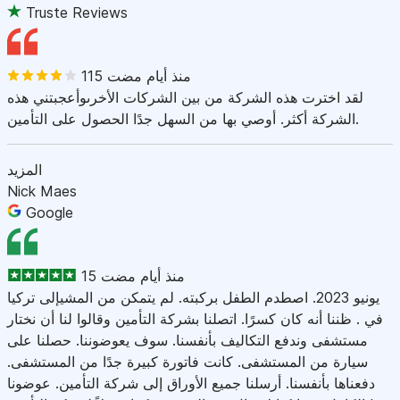
Truste Reviews
115 منذ أيام مضت
لقد اخترت هذه الشركة من بين الشركات الأخرىوأعجبتني هذه
الشركة أكثر. أوصي بها من السهل جدًا الحصول على التأمين.
المزيد
Nick Maes
Google
15 منذ أيام مضت
يونيو 2023. اصطدم الطفل بركبته. لم يتمكن من المشيإلى تركيا
في . ظننا أنه كان كسرًا. اتصلنا بشركة التأمين وقالوا لنا أن نختار
مستشفى وندفع التكاليف بأنفسنا. سوف يعوضوننا. حصلنا على
سيارة من المستشفى. كانت فاتورة كبيرة جدًا من المستشفى.
دفعناها بأنفسنا. أرسلنا جميع الأوراق إلى شركة التأمين. عوضونا