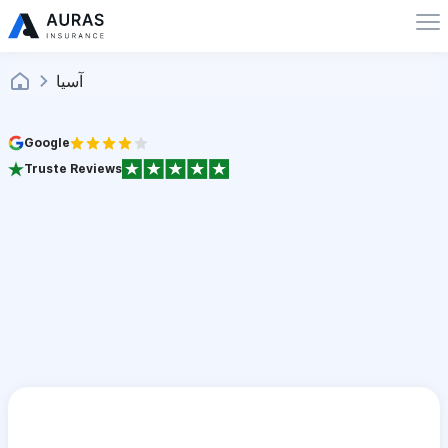
آسيا
Google
Truste Reviews