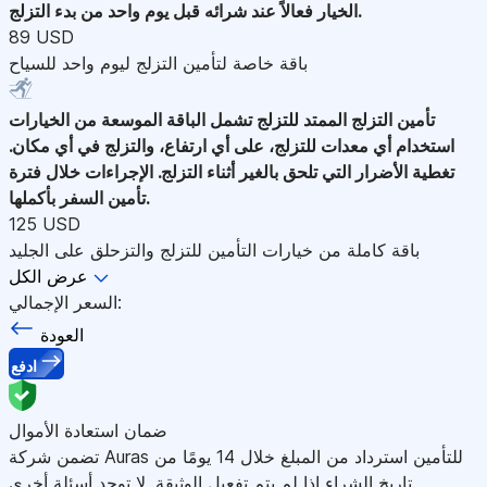
الخيار فعالاً عند شرائه قبل يوم واحد من بدء التزلج.
89 USD
باقة خاصة لتأمين التزلج ليوم واحد للسياح
تأمين التزلج الممتد للتزلج
تشمل الباقة الموسعة من الخيارات
استخدام أي معدات للتزلج، على أي ارتفاع، والتزلج في أي مكان.
تغطية الأضرار التي تلحق بالغير أثناء التزلج. الإجراءات خلال فترة
تأمين السفر بأكملها.
125 USD
باقة كاملة من خيارات التأمين للتزلج والتزحلق على الجليد
عرض الكل
السعر الإجمالي:
العودة
ادفع
ضمان استعادة الأموال
تضمن شركة Auras للتأمين استرداد من المبلغ خلال 14 يومًا من
تاريخ الشراء إذا لم يتم تفعيل الوثيقة. لا توجد أسئلة أخرى.