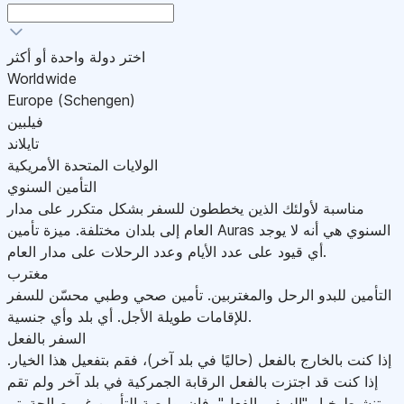
اختر دولة واحدة أو أكثر
Worldwide
Europe (Schengen)
فيلبين
تايلاند
الولايات المتحدة الأمريكية
التأمين السنوي
مناسبة لأولئك الذين يخططون للسفر بشكل متكرر على مدار
العام إلى بلدان مختلفة. ميزة تأمين Auras السنوي هي أنه لا يوجد
أي قيود على عدد الأيام وعدد الرحلات على مدار العام.
مغترب
التأمين للبدو الرحل والمغتربين. تأمين صحي وطبي محسّن للسفر
للإقامات طويلة الأجل. أي بلد وأي جنسية.
السفر بالفعل
إذا كنت بالخارج بالفعل (حاليًا في بلد آخر)، فقم بتفعيل هذا الخيار.
إذا كنت قد اجتزت بالفعل الرقابة الجمركية في بلد آخر ولم تقم
بتنشيط خيار "السفر بالفعل"، فإن بوليصة التأمين غير صالحة.يتم