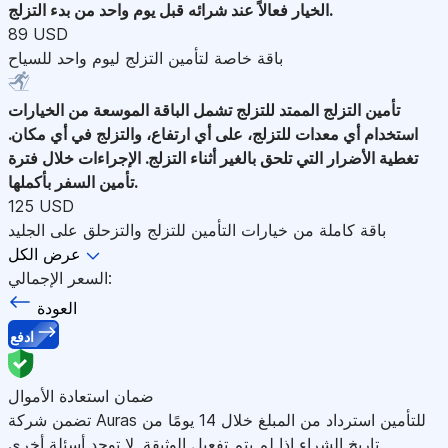
الخيار فعالاً عند شرائه قبل يوم واحد من بدء التزلج.
89 USD
باقة خاصة لتأمين التزلج ليوم واحد للسياح
تأمين التزلج الممتد للتزلج
تشمل الباقة الموسعة من الخيارات
استخدام أي معدات للتزلج، على أي ارتفاع، والتزلج في أي مكان.
تغطية الأضرار التي تلحق بالغير أثناء التزلج. الإجراءات خلال فترة
تأمين السفر بأكملها.
125 USD
باقة كاملة من خيارات التأمين للتزلج والتزحلق على الجليد
عرض الكل
السعر الإجمالي:
العودة
ادفع
ضمان استعادة الأموال
تضمن شركة Auras للتأمين استرداد من المبلغ خلال 14 يومًا من
تاريخ الشراء إذا لم يتم تفعيل الوثيقة. لا توجد أسئلة أخرى.