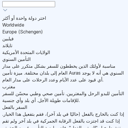
اختر دولة واحدة أو أكثر
Worldwide
Europe (Schengen)
فيلبين
تايلاند
الولايات المتحدة الأمريكية
التأمين السنوي
مناسبة لأولئك الذين يخططون للسفر بشكل متكرر على مدار
العام إلى بلدان مختلفة. ميزة تأمين Auras السنوي هي أنه لا يوجد
أي قيود على عدد الأيام وعدد الرحلات على مدار العام.
مغترب
التأمين للبدو الرحل والمغتربين. تأمين صحي وطبي محسّن للسفر
للإقامات طويلة الأجل. أي بلد وأي جنسية.
السفر بالفعل
إذا كنت بالخارج بالفعل (حاليًا في بلد آخر)، فقم بتفعيل هذا الخيار.
إذا كنت قد اجتزت بالفعل الرقابة الجمركية في بلد آخر ولم تقم
بتنشيط خيار "السفر بالفعل"، فإن بوليصة التأمين غير صالحة.يتم