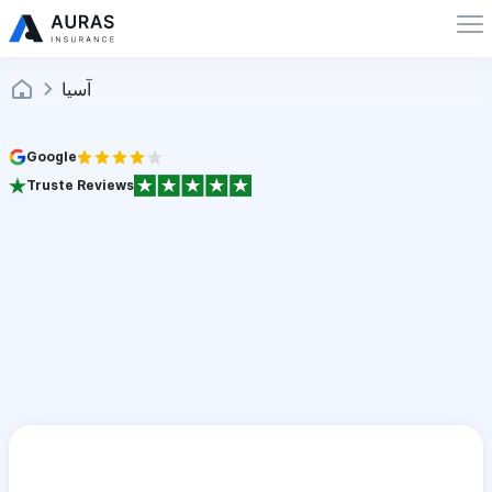
آسيا
Google
Truste Reviews