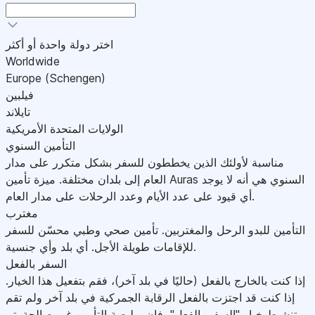
اختر دولة واحدة أو أكثر
Worldwide
Europe (Schengen)
فيلبين
تايلاند
الولايات المتحدة الأمريكية
التأمين السنوي
مناسبة لأولئك الذين يخططون للسفر بشكل متكرر على مدار
العام إلى بلدان مختلفة. ميزة تأمين Auras السنوي هي أنه لا يوجد
أي قيود على عدد الأيام وعدد الرحلات على مدار العام.
مغترب
التأمين للبدو الرحل والمغتربين. تأمين صحي وطبي محسّن للسفر
للإقامات طويلة الأجل. أي بلد وأي جنسية.
السفر بالفعل
إذا كنت بالخارج بالفعل (حاليًا في بلد آخر)، فقم بتفعيل هذا الخيار.
إذا كنت قد اجتزت بالفعل الرقابة الجمركية في بلد آخر ولم تقم
بتنشيط خيار "السفر بالفعل"، فإن بوليصة التأمين غير صالحة.يتم