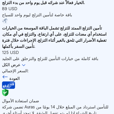
الخيار فعالاً عند شرائه قبل يوم واحد من بدء التزلج.
89 USD
باقة خاصة لتأمين التزلج ليوم واحد للسياح
تأمين التزلج الممتد للتزلج
تشمل الباقة الموسعة من الخيارات
استخدام أي معدات للتزلج، على أي ارتفاع، والتزلج في أي مكان.
تغطية الأضرار التي تلحق بالغير أثناء التزلج. الإجراءات خلال فترة
تأمين السفر بأكملها.
125 USD
باقة كاملة من خيارات التأمين للتزلج والتزحلق على الجليد
عرض الكل
السعر الإجمالي:
العودة
ادفع
ضمان استعادة الأموال
تضمن شركة Auras للتأمين استرداد من المبلغ خلال 14 يومًا من
تاريخ الشراء إذا لم يتم تفعيل الوثيقة. لا توجد أسئلة أخرى.