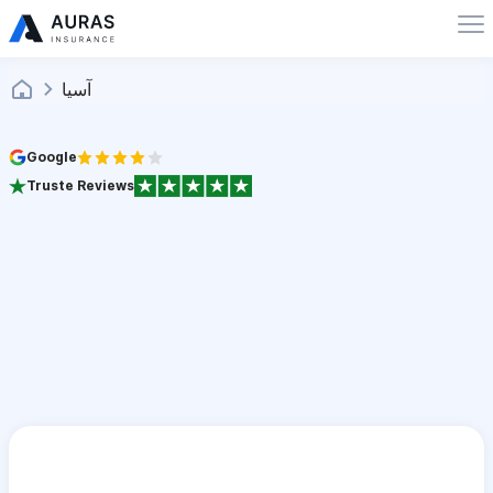
آسيا
Google
Truste Reviews