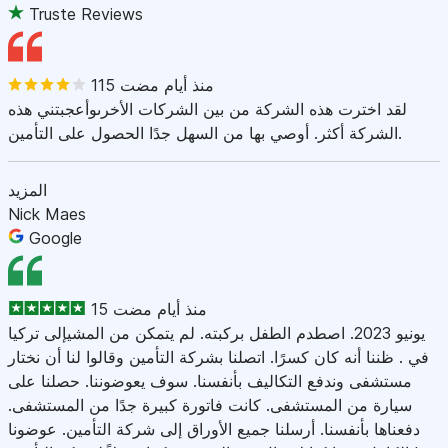
Truste Reviews
115 منذ أيام مضت
لقد اخترت هذه الشركة من بين الشركات الأخرىوأعجبتني هذه
الشركة أكثر. أوصي بها من السهل جدًا الحصول على التأمين.
المزيد
Nick Maes
Google
15 منذ أيام مضت
يونيو 2023. اصطدم الطفل بركبته. لم يتمكن من المشيإلى تركيا
في . ظننا أنه كان كسرًا. اتصلنا بشركة التأمين وقالوا لنا أن نختار
مستشفى وندفع التكاليف بأنفسنا. سوف يعوضوننا. حصلنا على
سيارة من المستشفى. كانت فاتورة كبيرة جدًا من المستشفى.
دفعناها بأنفسنا. أرسلنا جميع الأوراق إلى شركة التأمين. عوضونا