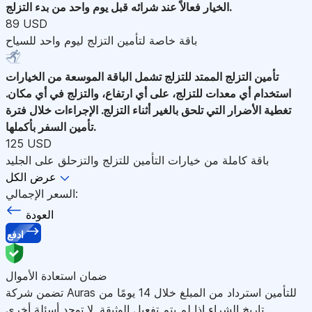
الخيار فعالاً عند شرائه قبل يوم واحد من بدء التزلج.
89 USD
باقة خاصة لتأمين التزلج ليوم واحد للسياح
تأمين التزلج الممتد للتزلج
تشمل الباقة الموسعة من الخيارات
استخدام أي معدات للتزلج، على أي ارتفاع، والتزلج في أي مكان.
تغطية الأضرار التي تلحق بالغير أثناء التزلج. الإجراءات خلال فترة
تأمين السفر بأكملها.
125 USD
باقة كاملة من خيارات التأمين للتزلج والتزحلق على الجليد
عرض الكل
السعر الإجمالي:
العودة
ادفع
ضمان استعادة الأموال
تضمن شركة Auras للتأمين استرداد من المبلغ خلال 14 يومًا من
تاريخ الشراء إذا لم يتم تفعيل الوثيقة. لا توجد أسئلة أخرى.