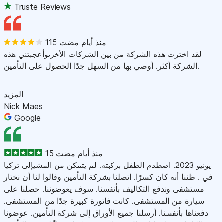
Truste Reviews
115 منذ أيام مضت
لقد اخترت هذه الشركة من بين الشركات الأخرىوأعجبتني هذه
الشركة أكثر. أوصي بها من السهل جدًا الحصول على التأمين.
المزيد
Nick Maes
Google
15 منذ أيام مضت
يونيو 2023. اصطدم الطفل بركبته. لم يتمكن من المشيإلى تركيا
في . ظننا أنه كان كسرًا. اتصلنا بشركة التأمين وقالوا لنا أن نختار
مستشفى وندفع التكاليف بأنفسنا. سوف يعوضوننا. حصلنا على
سيارة من المستشفى. كانت فاتورة كبيرة جدًا من المستشفى.
دفعناها بأنفسنا. أرسلنا جميع الأوراق إلى شركة التأمين. عوضونا