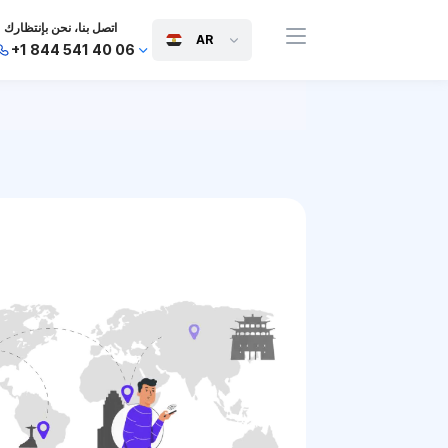
اتصل بنا، نحن بإنتظارك
AR
+1 844 541 40 06
+44 745 814 94 06
+63 454 971 091
+91 117 127 95 45
+81 505 050 88 06
+971 800 032 00
10