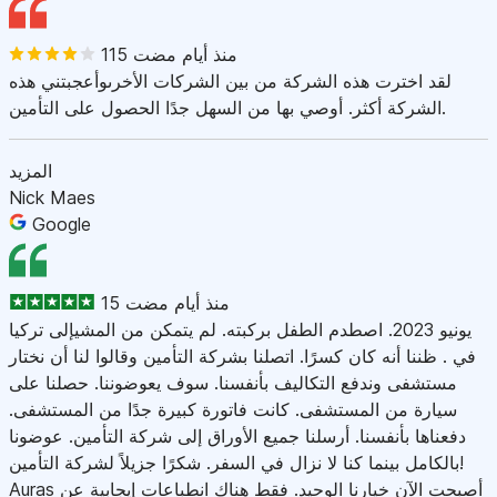
115 منذ أيام مضت
لقد اخترت هذه الشركة من بين الشركات الأخرىوأعجبتني هذه
الشركة أكثر. أوصي بها من السهل جدًا الحصول على التأمين.
المزيد
Nick Maes
Google
15 منذ أيام مضت
يونيو 2023. اصطدم الطفل بركبته. لم يتمكن من المشيإلى تركيا
في . ظننا أنه كان كسرًا. اتصلنا بشركة التأمين وقالوا لنا أن نختار
مستشفى وندفع التكاليف بأنفسنا. سوف يعوضوننا. حصلنا على
سيارة من المستشفى. كانت فاتورة كبيرة جدًا من المستشفى.
دفعناها بأنفسنا. أرسلنا جميع الأوراق إلى شركة التأمين. عوضونا
بالكامل بينما كنا لا نزال في السفر. شكرًا جزيلاً لشركة التأمين!
Auras أصبحت الآن خيارنا الوحيد. فقط هناك انطباعات إيجابية عن