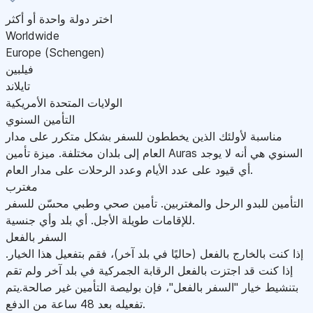
اختر دولة واحدة أو أكثر
Worldwide
Europe (Schengen)
فيلبين
تايلاند
الولايات المتحدة الأمريكية
التأمين السنوي
مناسبة لأولئك الذين يخططون للسفر بشكل متكرر على مدار
العام إلى بلدان مختلفة. ميزة تأمين Auras السنوي هي أنه لا يوجد
أي قيود على عدد الأيام وعدد الرحلات على مدار العام.
مغترب
التأمين للبدو الرحل والمغتربين. تأمين صحي وطبي محسّن للسفر
للإقامات طويلة الأجل. أي بلد وأي جنسية.
السفر بالفعل
إذا كنت بالخارج بالفعل (حاليًا في بلد آخر)، فقم بتفعيل هذا الخيار.
إذا كنت قد اجتزت بالفعل الرقابة الجمركية في بلد آخر ولم تقم
بتنشيط خيار "السفر بالفعل"، فإن بوليصة التأمين غير صالحة.يتم
تفعيله بعد 48 ساعة من الدفع.