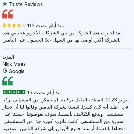
Truste Reviews
115 منذ أيام مضت
لقد اخترت هذه الشركة من بين الشركات الأخرىوأعجبتني هذه
الشركة أكثر. أوصي بها من السهل جدًا الحصول على التأمين.
المزيد
Nick Maes
Google
15 منذ أيام مضت
يونيو 2023. اصطدم الطفل بركبته. لم يتمكن من المشيإلى تركيا
في . ظننا أنه كان كسرًا. اتصلنا بشركة التأمين وقالوا لنا أن نختار
مستشفى وندفع التكاليف بأنفسنا. سوف يعوضوننا. حصلنا على
سيارة من المستشفى. كانت فاتورة كبيرة جدًا من المستشفى.
دفعناها بأنفسنا. أرسلنا جميع الأوراق إلى شركة التأمين. عوضونا