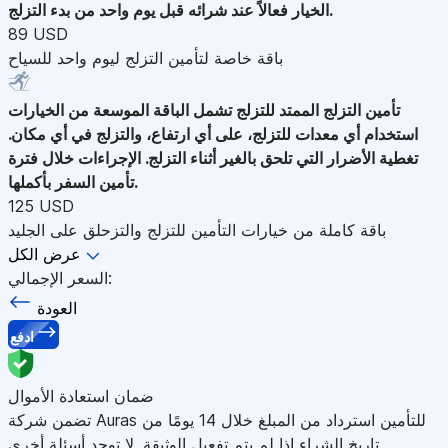
الخيار فعالاً عند شرائه قبل يوم واحد من بدء التزلج.
89 USD
باقة خاصة لتأمين التزلج ليوم واحد للسياح
تأمين التزلج الممتد للتزلج
تشمل الباقة الموسعة من الخيارات
استخدام أي معدات للتزلج، على أي ارتفاع، والتزلج في أي مكان.
تغطية الأضرار التي تلحق بالغير أثناء التزلج. الإجراءات خلال فترة
تأمين السفر بأكملها.
125 USD
باقة كاملة من خيارات التأمين للتزلج والتزحلق على الجليد
عرض الكل
السعر الإجمالي:
العودة
ادفع
ضمان استعادة الأموال
تضمن شركة Auras للتأمين استرداد من المبلغ خلال 14 يومًا من
تاريخ الشراء إذا لم يتم تفعيل الوثيقة. لا توجد أسئلة أخرى.