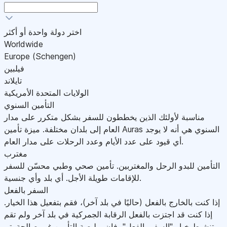
اختر دولة واحدة أو أكثر
Worldwide
Europe (Schengen)
فيلبين
تايلاند
الولايات المتحدة الأمريكية
التأمين السنوي
مناسبة لأولئك الذين يخططون للسفر بشكل متكرر على مدار
العام إلى بلدان مختلفة. ميزة تأمين Auras السنوي هي أنه لا يوجد
أي قيود على عدد الأيام وعدد الرحلات على مدار العام.
مغترب
التأمين للبدو الرحل والمغتربين. تأمين صحي وطبي محسّن للسفر
للإقامات طويلة الأجل. أي بلد وأي جنسية.
السفر بالفعل
إذا كنت بالخارج بالفعل (حاليًا في بلد آخر)، فقم بتفعيل هذا الخيار.
إذا كنت قد اجتزت بالفعل الرقابة الجمركية في بلد آخر ولم تقم
بتنشيط خيار "السفر بالفعل"، فإن بوليصة التأمين غير صالحة.يتم