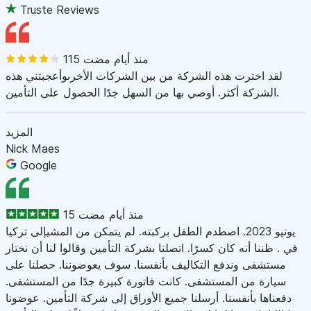
Truste Reviews
115 منذ أيام مضت
لقد اخترت هذه الشركة من بين الشركات الأخرىوأعجبتني هذه
الشركة أكثر. أوصي بها من السهل جدًا الحصول على التأمين.
المزيد
Nick Maes
Google
15 منذ أيام مضت
يونيو 2023. اصطدم الطفل بركبته. لم يتمكن من المشيإلى تركيا
في . ظننا أنه كان كسرًا. اتصلنا بشركة التأمين وقالوا لنا أن نختار
مستشفى وندفع التكاليف بأنفسنا. سوف يعوضوننا. حصلنا على
سيارة من المستشفى. كانت فاتورة كبيرة جدًا من المستشفى.
دفعناها بأنفسنا. أرسلنا جميع الأوراق إلى شركة التأمين. عوضونا