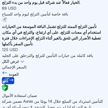
الخيار فعالاً عند شرائه قبل يوم واحد من بدء التزلج.
89 USD
باقة خاصة لتأمين التزلج ليوم واحد للسياح
تأمين التزلج الممتد للتزلج
تشمل الباقة الموسعة من الخيارات
استخدام أي معدات للتزلج، على أي ارتفاع، والتزلج في أي مكان.
تغطية الأضرار التي تلحق بالغير أثناء التزلج. الإجراءات خلال فترة
تأمين السفر بأكملها.
125 USD
باقة كاملة من خيارات التأمين للتزلج والتزحلق على الجليد
عرض الكل
السعر الإجمالي:
العودة
ادفع
ضمان استعادة الأموال
تضمن شركة Auras للتأمين استرداد من المبلغ خلال 14 يومًا من
تاريخ الشراء إذا لم يتم تفعيل الوثيقة. لا توجد أسئلة أخرى.