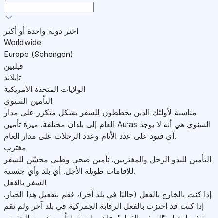
اختر دولة واحدة أو أكثر
Worldwide
Europe (Schengen)
فيلبين
تايلاند
الولايات المتحدة الأمريكية
التأمين السنوي
مناسبة لأولئك الذين يخططون للسفر بشكل متكرر على مدار
العام إلى بلدان مختلفة. ميزة تأمين Auras السنوي هي أنه لا يوجد
أي قيود على عدد الأيام وعدد الرحلات على مدار العام.
مغترب
التأمين للبدو الرحل والمغتربين. تأمين صحي وطبي محسّن للسفر
للإقامات طويلة الأجل. أي بلد وأي جنسية.
السفر بالفعل
إذا كنت بالخارج بالفعل (حاليًا في بلد آخر)، فقم بتفعيل هذا الخيار.
إذا كنت قد اجتزت بالفعل الرقابة الجمركية في بلد آخر ولم تقم
بتنشيط خيار "السفر بالفعل"، فإن بوليصة التأمين غير صالحة.يتم