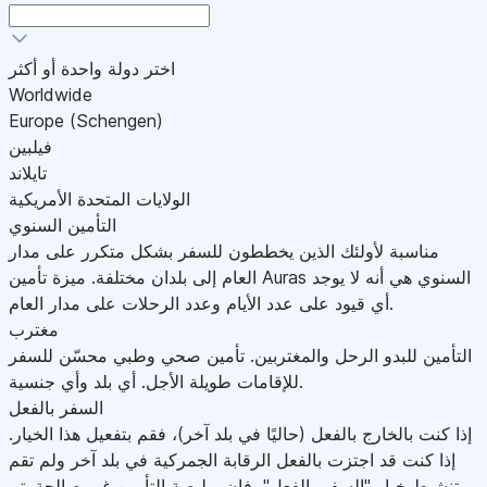
اختر دولة واحدة أو أكثر
Worldwide
Europe (Schengen)
فيلبين
تايلاند
الولايات المتحدة الأمريكية
التأمين السنوي
مناسبة لأولئك الذين يخططون للسفر بشكل متكرر على مدار
العام إلى بلدان مختلفة. ميزة تأمين Auras السنوي هي أنه لا يوجد
أي قيود على عدد الأيام وعدد الرحلات على مدار العام.
مغترب
التأمين للبدو الرحل والمغتربين. تأمين صحي وطبي محسّن للسفر
للإقامات طويلة الأجل. أي بلد وأي جنسية.
السفر بالفعل
إذا كنت بالخارج بالفعل (حاليًا في بلد آخر)، فقم بتفعيل هذا الخيار.
إذا كنت قد اجتزت بالفعل الرقابة الجمركية في بلد آخر ولم تقم
بتنشيط خيار "السفر بالفعل"، فإن بوليصة التأمين غير صالحة.يتم