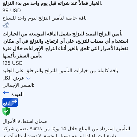
الخيار فعالاً عند شرائه قبل يوم واحد من بدء التزلج.
89 USD
باقة خاصة لتأمين التزلج ليوم واحد للسياح
تأمين التزلج الممتد للتزلج
تشمل الباقة الموسعة من الخيارات
استخدام أي معدات للتزلج، على أي ارتفاع، والتزلج في أي مكان.
تغطية الأضرار التي تلحق بالغير أثناء التزلج. الإجراءات خلال فترة
تأمين السفر بأكملها.
125 USD
باقة كاملة من خيارات التأمين للتزلج والتزحلق على الجليد
عرض الكل
السعر الإجمالي:
العودة
ادفع
ضمان استعادة الأموال
تضمن شركة Auras للتأمين استرداد من المبلغ خلال 14 يومًا من
تاريخ الشراء إذا لم يتم تفعيل الوثيقة. لا توجد أسئلة أخرى.