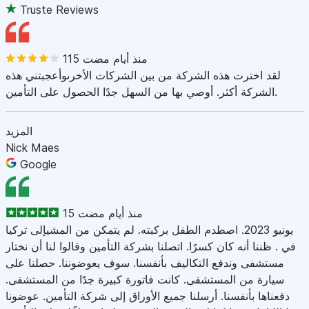
Truste Reviews
115 منذ أيام مضت
لقد اخترت هذه الشركة من بين الشركات الأخرىوأعجبتني هذه
الشركة أكثر. أوصي بها من السهل جدًا الحصول على التأمين.
المزيد
Nick Maes
Google
15 منذ أيام مضت
يونيو 2023. اصطدم الطفل بركبته. لم يتمكن من المشيإلى تركيا
في . ظننا أنه كان كسرًا. اتصلنا بشركة التأمين وقالوا لنا أن نختار
مستشفى وندفع التكاليف بأنفسنا. سوف يعوضوننا. حصلنا على
سيارة من المستشفى. كانت فاتورة كبيرة جدًا من المستشفى.
دفعناها بأنفسنا. أرسلنا جميع الأوراق إلى شركة التأمين. عوضونا