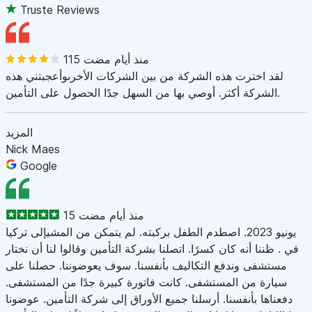
Truste Reviews
115 منذ أيام مضت
لقد اخترت هذه الشركة من بين الشركات الأخرىوأعجبتني هذه
الشركة أكثر. أوصي بها من السهل جدًا الحصول على التأمين.
المزيد
Nick Maes
Google
15 منذ أيام مضت
يونيو 2023. اصطدم الطفل بركبته. لم يتمكن من المشيإلى تركيا
في . ظننا أنه كان كسرًا. اتصلنا بشركة التأمين وقالوا لنا أن نختار
مستشفى وندفع التكاليف بأنفسنا. سوف يعوضوننا. حصلنا على
سيارة من المستشفى. كانت فاتورة كبيرة جدًا من المستشفى.
دفعناها بأنفسنا. أرسلنا جميع الأوراق إلى شركة التأمين. عوضونا