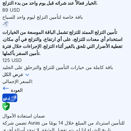
الخيار فعالاً عند شرائه قبل يوم واحد من بدء التزلج.
89 USD
باقة خاصة لتأمين التزلج ليوم واحد للسياح
تأمين التزلج الممتد للتزلج
تشمل الباقة الموسعة من الخيارات
استخدام أي معدات للتزلج، على أي ارتفاع، والتزلج في أي مكان.
تغطية الأضرار التي تلحق بالغير أثناء التزلج. الإجراءات خلال فترة
تأمين السفر بأكملها.
125 USD
باقة كاملة من خيارات التأمين للتزلج والتزحلق على الجليد
عرض الكل
السعر الإجمالي:
العودة
ادفع
ضمان استعادة الأموال
تضمن شركة Auras للتأمين استرداد من المبلغ خلال 14 يومًا من
تاريخ الشراء إذا لم يتم تفعيل الوثيقة. لا توجد أسئلة أخرى.