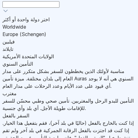
اختر دولة واحدة أو أكثر
Worldwide
Europe (Schengen)
فيلبين
تايلاند
الولايات المتحدة الأمريكية
التأمين السنوي
مناسبة لأولئك الذين يخططون للسفر بشكل متكرر على مدار
العام إلى بلدان مختلفة. ميزة تأمين Auras السنوي هي أنه لا يوجد
أي قيود على عدد الأيام وعدد الرحلات على مدار العام.
مغترب
التأمين للبدو الرحل والمغتربين. تأمين صحي وطبي محسّن للسفر
للإقامات طويلة الأجل. أي بلد وأي جنسية.
السفر بالفعل
إذا كنت بالخارج بالفعل (حاليًا في بلد آخر)، فقم بتفعيل هذا الخيار.
إذا كنت قد اجتزت بالفعل الرقابة الجمركية في بلد آخر ولم تقم
بتنشيط خيار "السفر بالفعل"، فإن بوليصة التأمين غير صالحة.يتم