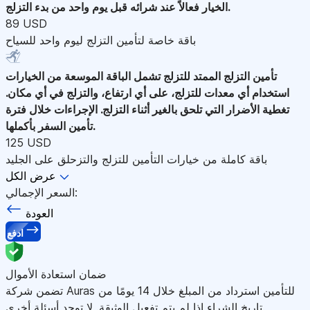
الخيار فعالاً عند شرائه قبل يوم واحد من بدء التزلج.
89 USD
باقة خاصة لتأمين التزلج ليوم واحد للسياح
تأمين التزلج الممتد للتزلج
تشمل الباقة الموسعة من الخيارات
استخدام أي معدات للتزلج، على أي ارتفاع، والتزلج في أي مكان.
تغطية الأضرار التي تلحق بالغير أثناء التزلج. الإجراءات خلال فترة
تأمين السفر بأكملها.
125 USD
باقة كاملة من خيارات التأمين للتزلج والتزحلق على الجليد
عرض الكل
السعر الإجمالي:
العودة
ادفع
ضمان استعادة الأموال
تضمن شركة Auras للتأمين استرداد من المبلغ خلال 14 يومًا من
تاريخ الشراء إذا لم يتم تفعيل الوثيقة. لا توجد أسئلة أخرى.