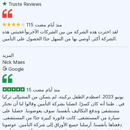
Truste Reviews
115 منذ أيام مضت
لقد اخترت هذه الشركة من بين الشركات الأخرىوأعجبتني هذه
الشركة أكثر. أوصي بها من السهل جدًا الحصول على التأمين.
المزيد
Nick Maes
Google
15 منذ أيام مضت
يونيو 2023. اصطدم الطفل بركبته. لم يتمكن من المشيإلى تركيا
في . ظننا أنه كان كسرًا. اتصلنا بشركة التأمين وقالوا لنا أن نختار
مستشفى وندفع التكاليف بأنفسنا. سوف يعوضوننا. حصلنا على
سيارة من المستشفى. كانت فاتورة كبيرة جدًا من المستشفى.
دفعناها بأنفسنا. أرسلنا جميع الأوراق إلى شركة التأمين. عوضونا