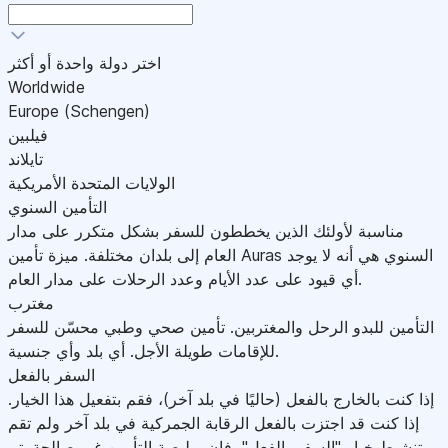
اختر دولة واحدة أو أكثر
Worldwide
Europe (Schengen)
فيلبين
تايلاند
الولايات المتحدة الأمريكية
التأمين السنوي
مناسبة لأولئك الذين يخططون للسفر بشكل متكرر على مدار
العام إلى بلدان مختلفة. ميزة تأمين Auras السنوي هي أنه لا يوجد
أي قيود على عدد الأيام وعدد الرحلات على مدار العام.
مغترب
التأمين للبدو الرحل والمغتربين. تأمين صحي وطبي محسّن للسفر
للإقامات طويلة الأجل. أي بلد وأي جنسية.
السفر بالفعل
إذا كنت بالخارج بالفعل (حاليًا في بلد آخر)، فقم بتفعيل هذا الخيار.
إذا كنت قد اجتزت بالفعل الرقابة الجمركية في بلد آخر ولم تقم
بتنشيط خيار "السفر بالفعل"، فإن بوليصة التأمين غير صالحة.يتم