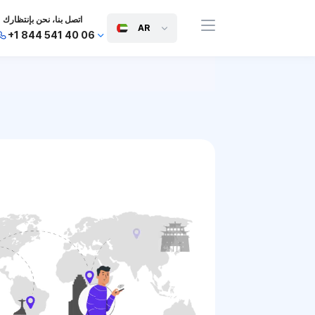
اتصل بنا، نحن بإنتظارك
AR
+1 844 541 40 06
+44 745 814 94 06
+63 454 971 091
+91 117 127 95 45
+81 505 050 88 06
+971 800 032 00
10