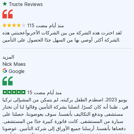
Truste Reviews
115 منذ أيام مضت
لقد اخترت هذه الشركة من بين الشركات الأخرىوأعجبتني هذه
الشركة أكثر. أوصي بها من السهل جدًا الحصول على التأمين.
المزيد
Nick Maes
Google
15 منذ أيام مضت
يونيو 2023. اصطدم الطفل بركبته. لم يتمكن من المشيإلى تركيا
في . ظننا أنه كان كسرًا. اتصلنا بشركة التأمين وقالوا لنا أن نختار
مستشفى وندفع التكاليف بأنفسنا. سوف يعوضوننا. حصلنا على
سيارة من المستشفى. كانت فاتورة كبيرة جدًا من المستشفى.
دفعناها بأنفسنا. أرسلنا جميع الأوراق إلى شركة التأمين. عوضونا