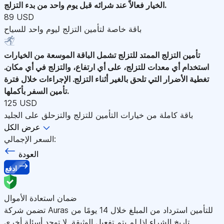
الخيار فعالاً عند شرائه قبل يوم واحد من بدء التزلج.
89 USD
باقة خاصة لتأمين التزلج ليوم واحد للسياح
تأمين التزلج الممتد للتزلج
تشمل الباقة الموسعة من الخيارات
استخدام أي معدات للتزلج، على أي ارتفاع، والتزلج في أي مكان.
تغطية الأضرار التي تلحق بالغير أثناء التزلج. الإجراءات خلال فترة
تأمين السفر بأكملها.
125 USD
باقة كاملة من خيارات التأمين للتزلج والتزحلق على الجليد
عرض الكل
السعر الإجمالي:
العودة
ادفع
ضمان استعادة الأموال
تضمن شركة Auras للتأمين استرداد من المبلغ خلال 14 يومًا من
تاريخ الشراء إذا لم يتم تفعيل الوثيقة. لا توجد أسئلة أخرى.