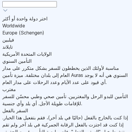
اختر دولة واحدة أو أكثر
Worldwide
Europe (Schengen)
فيلبين
تايلاند
الولايات المتحدة الأمريكية
التأمين السنوي
مناسبة لأولئك الذين يخططون للسفر بشكل متكرر على مدار
العام إلى بلدان مختلفة. ميزة تأمين Auras السنوي هي أنه لا يوجد
أي قيود على عدد الأيام وعدد الرحلات على مدار العام.
مغترب
التأمين للبدو الرحل والمغتربين. تأمين صحي وطبي محسّن للسفر
للإقامات طويلة الأجل. أي بلد وأي جنسية.
السفر بالفعل
إذا كنت بالخارج بالفعل (حاليًا في بلد آخر)، فقم بتفعيل هذا الخيار.
إذا كنت قد اجتزت بالفعل الرقابة الجمركية في بلد آخر ولم تقم
بتنشيط خيار "السفر بالفعل"، فإن بوليصة التأمين غير صالحة.يتم