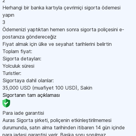
2
Herhangi bir banka kartıyla çevrimiçi sigorta ödemesi
yapın
3
Ödemenizi yaptıktan hemen sonra sigorta poliçesini e-
postanıza göndereceğiz
Fiyat almak için ülke ve seyahat tarihlerini belirtin
Toplam fiyat:
Sigorta detayları:
Yolculuk süresi
Turistler:
Sigortaya dahil olanlar:
35,000
USD
(muafiyet 100
USD
)
,
Sakin
Sigortanın tam açıklaması
Para iade garantisi
Auras Sigorta şirketi, poliçenin etkinleştirilmemesi
durumunda, satın alma tarihinden itibaren 14 gün içinde
para iadesi garantisi verir. Başka soru sorulmaz.