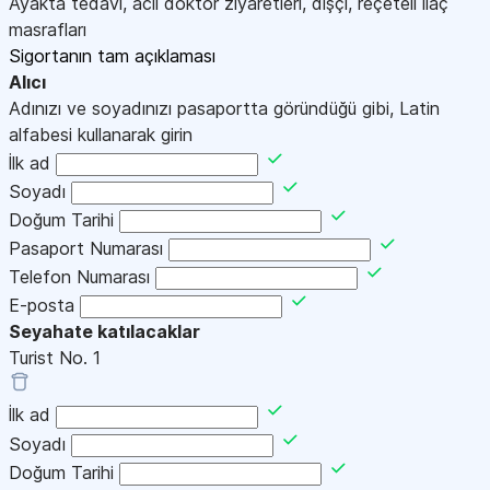
Ayakta tedavi, acil doktor ziyaretleri, dişçi, reçeteli ilaç
masrafları
Sigortanın tam açıklaması
Alıcı
Adınızı ve soyadınızı pasaportta göründüğü gibi, Latin
alfabesi kullanarak girin
İlk ad
Soyadı
Doğum Tarihi
Pasaport Numarası
Telefon Numarası
E-posta
Seyahate katılacaklar
Turist No.
1
İlk ad
Soyadı
Doğum Tarihi