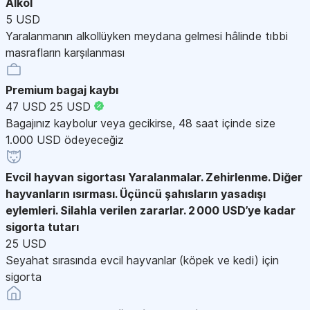
Alkol
5 USD
Yaralanmanın alkollüyken meydana gelmesi hâlinde tıbbi
masrafların karşılanması
Premium bagaj kaybı
47 USD
25 USD
Bagajınız kaybolur veya gecikirse, 48 saat içinde size
1.000 USD ödeyeceğiz
Evcil hayvan sigortası
Yaralanmalar. Zehirlenme. Diğer
hayvanların ısırması. Üçüncü şahısların yasadışı
eylemleri. Silahla verilen zararlar. 2 000 USD’ye kadar
sigorta tutarı
25 USD
Seyahat sırasında evcil hayvanlar (köpek ve kedi) için
sigorta