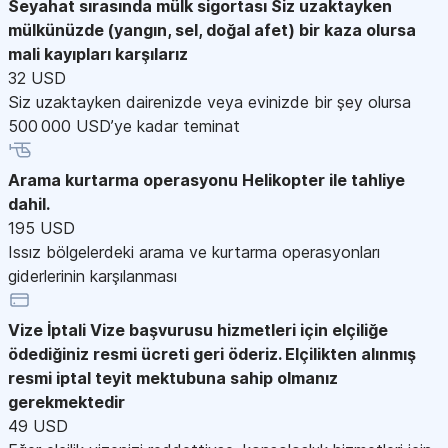
Seyahat sırasında mülk sigortası
Siz uzaktayken
mülkünüzde (yangın, sel, doğal afet) bir kaza olursa
mali kayıpları karşılarız
32 USD
Siz uzaktayken dairenizde veya evinizde bir şey olursa
500 000 USD’ye kadar teminat
Arama kurtarma operasyonu
Helikopter ile tahliye
dahil.
195 USD
Issız bölgelerdeki arama ve kurtarma operasyonları
giderlerinin karşılanması
Vize İptali
Vize başvurusu hizmetleri için elçiliğe
ödediğiniz resmi ücreti geri öderiz. Elçilikten alınmış
resmi iptal teyit mektubuna sahip olmanız
gerekmektedir
49 USD