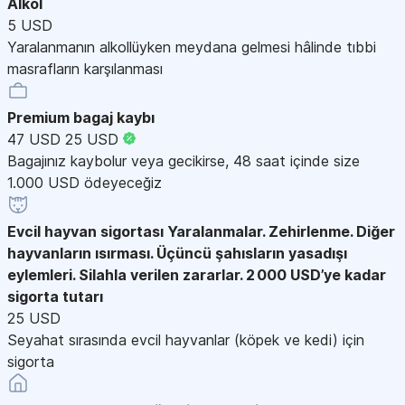
Alkol
5 USD
Yaralanmanın alkollüyken meydana gelmesi hâlinde tıbbi
masrafların karşılanması
Premium bagaj kaybı
47 USD
25 USD
Bagajınız kaybolur veya gecikirse, 48 saat içinde size
1.000 USD ödeyeceğiz
Evcil hayvan sigortası
Yaralanmalar. Zehirlenme. Diğer
hayvanların ısırması. Üçüncü şahısların yasadışı
eylemleri. Silahla verilen zararlar. 2 000 USD’ye kadar
sigorta tutarı
25 USD
Seyahat sırasında evcil hayvanlar (köpek ve kedi) için
sigorta