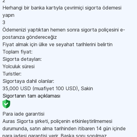
2
Herhangi bir banka kartıyla çevrimiçi sigorta ödemesi
yapın
3
Ödemenizi yaptıktan hemen sonra sigorta poliçesini e-
postanıza göndereceğiz
Fiyat almak için ülke ve seyahat tarihlerini belirtin
Toplam fiyat:
Sigorta detayları:
Yolculuk süresi
Turistler:
Sigortaya dahil olanlar:
35,000
USD
(muafiyet 100
USD
)
,
Sakin
Sigortanın tam açıklaması
Para iade garantisi
Auras Sigorta şirketi, poliçenin etkinleştirilmemesi
durumunda, satın alma tarihinden itibaren 14 gün içinde
para iadesi garantisi verir. Başka soru sorulmaz.