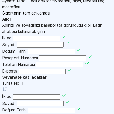
Ayakta tedavi, acil doktor ziyaretleri, dişçi, reçeteli ilaç
masrafları
Sigortanın tam açıklaması
Alıcı
Adınızı ve soyadınızı pasaportta göründüğü gibi, Latin
alfabesi kullanarak girin
İlk ad
Soyadı
Doğum Tarihi
Pasaport Numarası
Telefon Numarası
E-posta
Seyahate katılacaklar
Turist No.
1
İlk ad
Soyadı
Doğum Tarihi