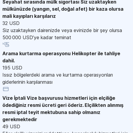
Seyahat sırasında mülk sigortası
Siz uzaktayken
mülkünüzde (yangın, sel, doğal afet) bir kaza olursa
mali kayıpları karşılarız
32 USD
Siz uzaktayken dairenizde veya evinizde bir şey olursa
500 000 USD’ye kadar teminat
Arama kurtarma operasyonu
Helikopter ile tahliye
dahil.
195 USD
Issız bölgelerdeki arama ve kurtarma operasyonları
giderlerinin karşılanması
Vize İptali
Vize başvurusu hizmetleri için elçiliğe
ödediğiniz resmi ücreti geri öderiz. Elçilikten alınmış
resmi iptal teyit mektubuna sahip olmanız
gerekmektedir
49 USD